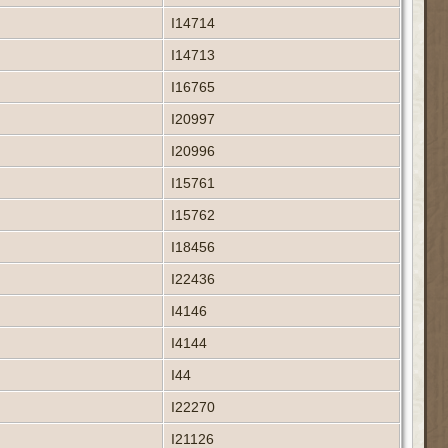
I14714
I14713
I16765
I20997
I20996
I15761
I15762
I18456
I22436
I4146
I4144
I44
I22270
I21126