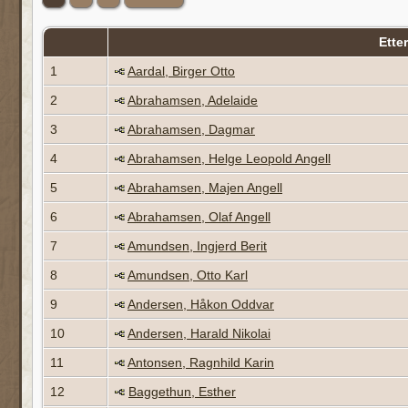
Ette
1
Aardal, Birger Otto
2
Abrahamsen, Adelaide
3
Abrahamsen, Dagmar
4
Abrahamsen, Helge Leopold Angell
5
Abrahamsen, Majen Angell
6
Abrahamsen, Olaf Angell
7
Amundsen, Ingjerd Berit
8
Amundsen, Otto Karl
9
Andersen, Håkon Oddvar
10
Andersen, Harald Nikolai
11
Antonsen, Ragnhild Karin
12
Baggethun, Esther