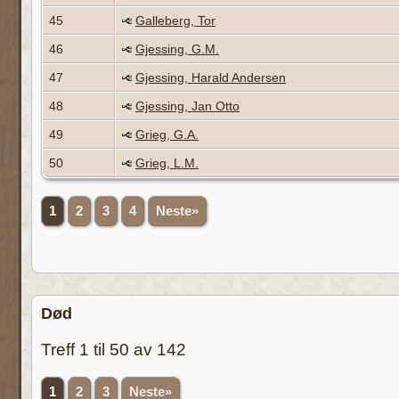
45
Galleberg, Tor
46
Gjessing, G.M.
47
Gjessing, Harald Andersen
48
Gjessing, Jan Otto
49
Grieg, G.A.
50
Grieg, L.M.
1
2
3
4
Neste»
Død
Treff 1 til 50 av 142
1
2
3
Neste»