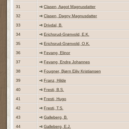
31
Clasen, Aagot Magnusdatter
32
Clasen, Dagny Magnusdatter
33
Drivdal, B.
34
Erichsrud-Grønvold, E.K.
35
Erichsrud-Grønvold, O.K.
36
Fevang, Elinor
37
Fevang, Endre Johannes
38
Fougner, Bjørn Eiliv Kristiansen
39
Franz, Hilde
40
Fresti, B.S.
41
Fresti, Hugo
42
Fresti, T.S.
43
Galleberg, B.
44
Galleberg, E.J.