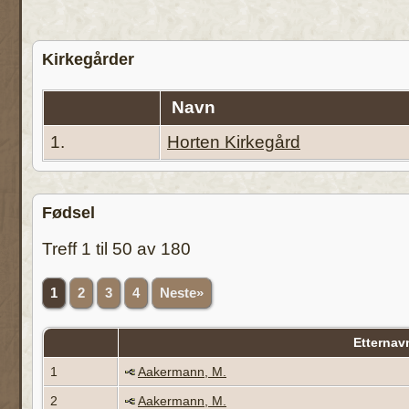
Kirkegårder
Navn
1.
Horten Kirkegård
Fødsel
Treff 1 til 50 av 180
1
2
3
4
Neste»
Etternav
1
Aakermann, M.
2
Aakermann, M.