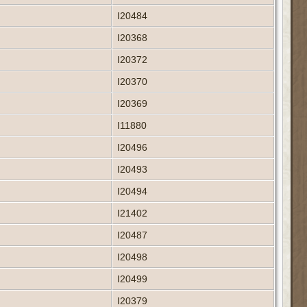
I20484
I20368
I20372
I20370
I20369
I11880
I20496
I20493
I20494
I21402
I20487
I20498
I20499
I20379