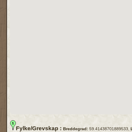
Fylke/Grevskap :
Breddegrad:
59.41438701889533,