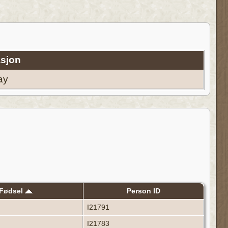
sjon
ay
Fødsel
Person ID
I21791
I21783