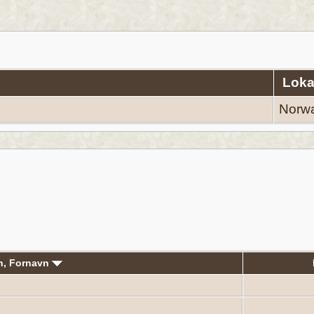
Loka
Norw
n, Fornavn