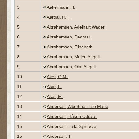
3
Aakermann, T.
4
Aardal, R.H.
5
Abrahamsen, Adelhart Wager
6
Abrahamsen, Dagmar
7
Abrahamsen, Elisabeth
8
Abrahamsen, Majen Angell
9
Abrahamsen, Olaf Angell
10
Aker, G.M.
11
Aker, L.
12
Aker, M.
13
Andersen, Albertine Elise Marie
14
Andersen, Håkon Oddvar
15
Andersen, Laila Synnøve
16
Andersen, T.