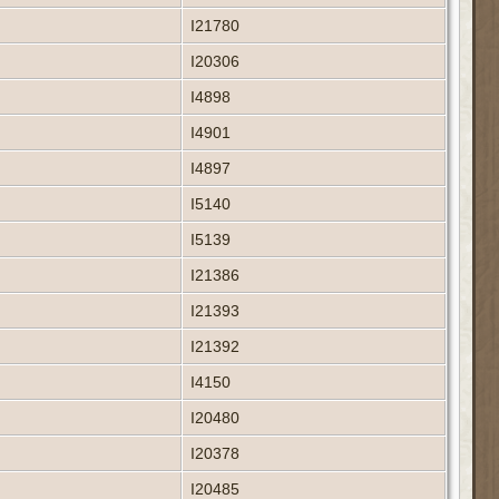
I21780
I20306
I4898
I4901
I4897
I5140
I5139
I21386
I21393
I21392
I4150
I20480
I20378
I20485