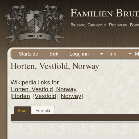
Familien Bru
Brudvik, Grønvold, Røedvang, Bjør
Startside
Søk
Logg inn
Finn
M
Horten, Vestfold, Norway
Wikipedia links for
Horten, Vestfold, Norway
[
Horten
] [
Vestfold
] [
Norway
]
Sted
Foreslå