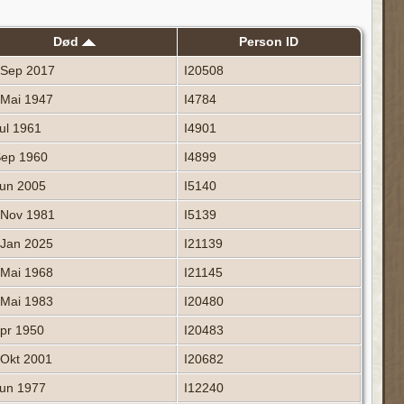
Død
Person ID
Sep 2017
I20508
Mai 1947
I4784
ul 1961
I4901
ep 1960
I4899
un 2005
I5140
Nov 1981
I5139
Jan 2025
I21139
Mai 1968
I21145
Mai 1983
I20480
pr 1950
I20483
Okt 2001
I20682
un 1977
I12240