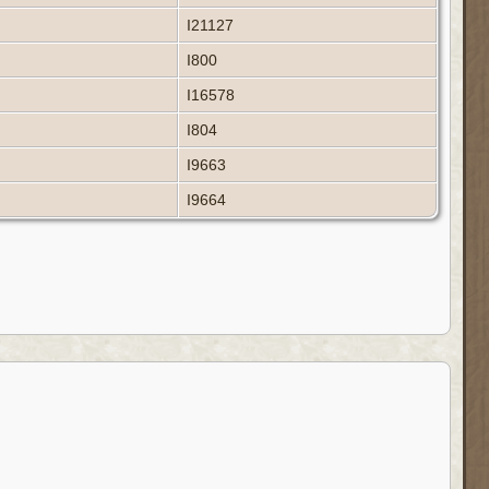
I21127
I800
I16578
I804
I9663
I9664