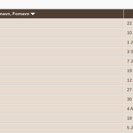
rnavn, Fornavn
22 
10 
1 J
3 S
7 J
19 
12 
27 
30 
4 A
18 
5 J