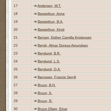
17
Andersen, W.T.
18
Baggethun, Anne
19
Baggethun, B.A.
20
Baggethun, Kirsti
21
Bergan, Esther Camilla Kristensen
22
Bergh, Almar Doreus Amundsen
23
Berglund, B.R.
24
Berglund, L.S.
25
Berglund, O.A.
26
Børresen, Francis Serrill
27
Bruun, B.H.
28
Bruun, K.
29
Bruun, R.
30
Bruun Olsen, Einar