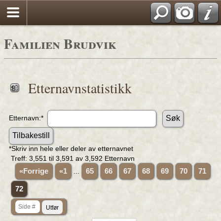
Familien Brudvik
Etternavnstatistikk
Etternavn:*
*Skriv inn hele eller deler av etternavnet
Treff: 3,551 til
3,591
av
3,592
Etternavn
«Forrige
«1
...
65
66
67
68
69
70
71
72