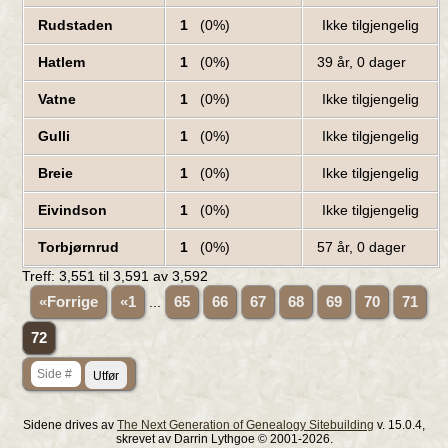
Rudstaden
1
(0%)
Ikke tilgjengelig
Hatlem
1
(0%)
39 år, 0 dager
Vatne
1
(0%)
Ikke tilgjengelig
Gulli
1
(0%)
Ikke tilgjengelig
Breie
1
(0%)
Ikke tilgjengelig
Eivindson
1
(0%)
Ikke tilgjengelig
Torbjørnrud
1
(0%)
57 år, 0 dager
Treff: 3,551 til
3,591
av
3,592
«Forrige
«1
...
65
66
67
68
69
70
71
72
Sidene drives av
The Next Generation of Genealogy Sitebuilding
v. 15.0.4,
skrevet av Darrin Lythgoe © 2001-2026.