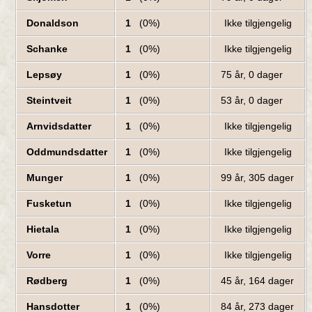
Donaldson
1
(0%)
Ikke tilgjengelig
Schanke
1
(0%)
Ikke tilgjengelig
Lepsøy
1
(0%)
75 år, 0 dager
Steintveit
1
(0%)
53 år, 0 dager
Arnvidsdatter
1
(0%)
Ikke tilgjengelig
Oddmundsdatter
1
(0%)
Ikke tilgjengelig
Munger
1
(0%)
99 år, 305 dager
Fusketun
1
(0%)
Ikke tilgjengelig
Hietala
1
(0%)
Ikke tilgjengelig
Vorre
1
(0%)
Ikke tilgjengelig
Rødberg
1
(0%)
45 år, 164 dager
Hansdotter
1
(0%)
84 år, 273 dager