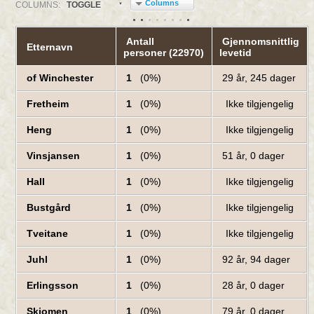
Columns
COL
UMN
S:
TOGGLE
Antall
Gjennomsnittlig
Etternavn
personer (22970)
levetid
of Winchester
1
(0%)
29 år, 245 dager
Fretheim
1
(0%)
Ikke tilgjengelig
Heng
1
(0%)
Ikke tilgjengelig
Vinsjansen
1
(0%)
51 år, 0 dager
Hall
1
(0%)
Ikke tilgjengelig
Bustgård
1
(0%)
Ikke tilgjengelig
Tveitane
1
(0%)
Ikke tilgjengelig
Juhl
1
(0%)
92 år, 94 dager
Erlingsson
1
(0%)
28 år, 0 dager
Skjomen
1
(0%)
79 år, 0 dager