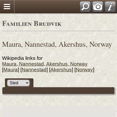
Familien Brudvik
Maura, Nannestad, Akershus, Norway
Wikipedia links for
Maura, Nannestad, Akershus, Norway
[
Maura
] [
Nannestad
] [
Akershus
] [
Norway
]