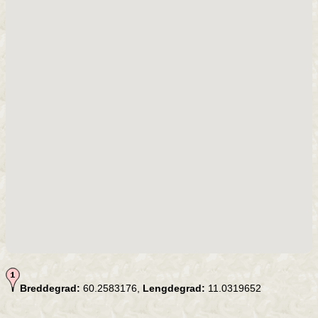
Breddegrad:
60.2583176,
Lengdegrad:
11.0319652