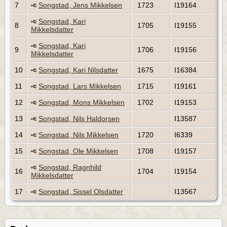
7
Songstad, Jens Mikkelsen
1723
I19164
Songstad, Kari
8
1705
I19155
Mikkelsdatter
Songstad, Kari
9
1706
I19156
Mikkelsdatter
10
Songstad, Kari Nilsdatter
1675
I16384
11
Songstad, Lars Mikkelsen
1715
I19161
12
Songstad, Mons Mikkelsen
1702
I19153
13
Songstad, Nils Haldorsen
I13587
14
Songstad, Nils Mikkelsen
1720
I6339
15
Songstad, Ole Mikkelsen
1708
I19157
Songstad, Ragnhild
16
1704
I19154
Mikkelsdatter
17
Songstad, Sissel Olsdatter
I13567