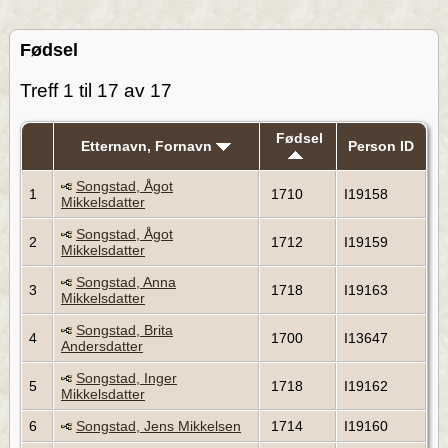
Fødsel
Treff 1 til 17 av 17
Fødsel
Etternavn, Fornavn
Person ID
Songstad, Ågot
1
1710
I19158
Mikkelsdatter
Songstad, Ågot
2
1712
I19159
Mikkelsdatter
Songstad, Anna
3
1718
I19163
Mikkelsdatter
Songstad, Brita
4
1700
I13647
Andersdatter
Songstad, Inger
5
1718
I19162
Mikkelsdatter
6
Songstad, Jens Mikkelsen
1714
I19160