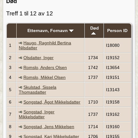
Død
Treff 1 til 12 av 12
Død
Etternavn, Fornavn
Person ID
Haugo, Ragnhild Bertina
1
I18080
Nilsdatter
2
Olsdatter, Inger
1734
I19152
3
Romslo, Anders Olsen
1742
I13654
4
Romslo, Mikkel Olsen
1737
I19151
Skulstad, Sissela
5
I13143
Thomasdatter
6
Songstad, Ågot Mikkelsdatter
1710
I19158
Songstad, Inger
7
1737
I19162
Mikkelsdatter
8
Songstad, Jens Mikkelsen
1714
I19160
9
Songstad, Kari Mikkelsdatter
1706
I19155