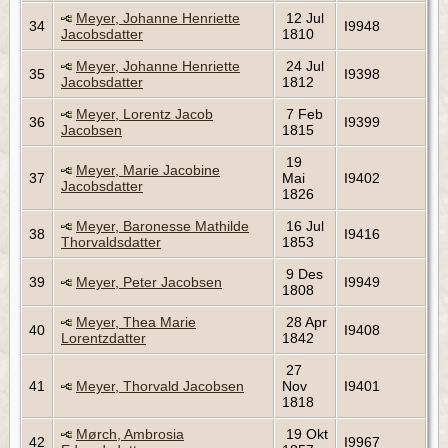
Meyer, Johanne Henriette
12 Jul
34
I9948
Jacobsdatter
1810
Meyer, Johanne Henriette
24 Jul
35
I9398
Jacobsdatter
1812
Meyer, Lorentz Jacob
7 Feb
36
I9399
Jacobsen
1815
19
Meyer, Marie Jacobine
37
Mai
I9402
Jacobsdatter
1826
Meyer, Baronesse Mathilde
16 Jul
38
I9416
Thorvaldsdatter
1853
9 Des
39
Meyer, Peter Jacobsen
I9949
1808
Meyer, Thea Marie
28 Apr
40
I9408
Lorentzdatter
1842
27
41
Meyer, Thorvald Jacobsen
Nov
I9401
1818
Mørch, Ambrosia
19 Okt
42
I9967