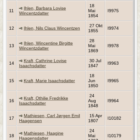
18
Ihlen, Barbara Lovise
11
Mai
I9975
Wincentzdatter
1854
27 Okt
12
Ihlen, Nils Claus Wincentzen
I9974
1855
28
Ihlen, Wincentine Birgitte
13
Mai
I9978
Wincentzdatter
1869
Kraft, Cathrine Lovise
30 Jul
14
I9963
Isaachsdatter
1847
18
15
Kraft, Marie Isaachsdatter
Jun
I9965
1850
24
Kraft, Othilie Fredrikke
16
Aug
I9964
Isaachsdatter
1848
Mathiesen, Carl Jørgen Emil
15 Apr
17
I10182
Haagensen
1807
24
Mathiesen, Haagine
18
Mai
I10179
Haagensdatter