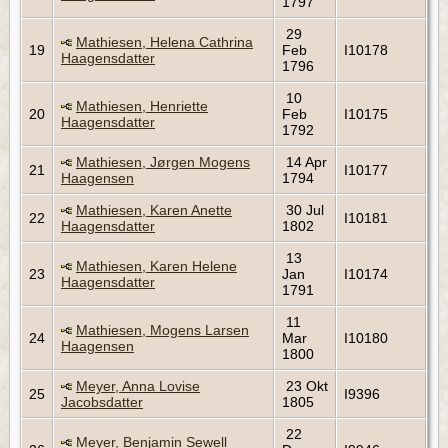
1797
29
Mathiesen, Helena Cathrina
19
Feb
I10178
Haagensdatter
1796
10
Mathiesen, Henriette
20
Feb
I10175
Haagensdatter
1792
Mathiesen, Jørgen Mogens
14 Apr
21
I10177
Haagensen
1794
Mathiesen, Karen Anette
30 Jul
22
I10181
Haagensdatter
1802
13
Mathiesen, Karen Helene
23
Jan
I10174
Haagensdatter
1791
11
Mathiesen, Mogens Larsen
24
Mar
I10180
Haagensen
1800
Meyer, Anna Lovise
23 Okt
25
I9396
Jacobsdatter
1805
22
Meyer, Benjamin Sewell