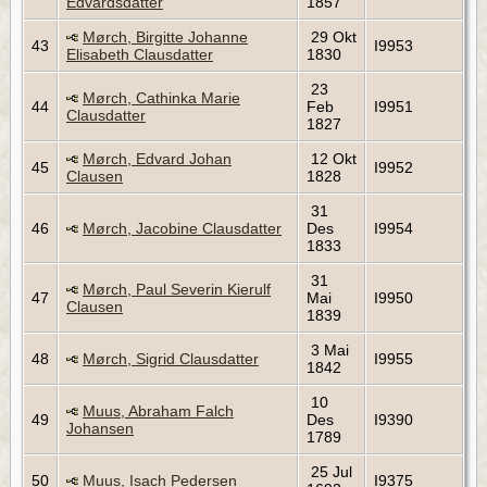
Edvardsdatter
1857
Mørch, Birgitte Johanne
29 Okt
43
I9953
Elisabeth Clausdatter
1830
23
Mørch, Cathinka Marie
44
Feb
I9951
Clausdatter
1827
Mørch, Edvard Johan
12 Okt
45
I9952
Clausen
1828
31
46
Mørch, Jacobine Clausdatter
Des
I9954
1833
31
Mørch, Paul Severin Kierulf
47
Mai
I9950
Clausen
1839
3 Mai
48
Mørch, Sigrid Clausdatter
I9955
1842
10
Muus, Abraham Falch
49
Des
I9390
Johansen
1789
25 Jul
50
Muus, Isach Pedersen
I9375