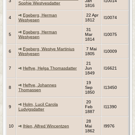
3
Jan
I10014
Sophie Westyesdatter
1816
Egeberg, Herman
22 Apr
4
I10074
Westyesen
1812
31
Egeberg, Herman
5
Mar
I10075
Westyesen
1814
Egeberg, Westye Martinius
7 Mai
6
I10009
Westyesen
1805
21
7
Heftye, Helga Thomasdatter
Jun
I16621
1849
19
Heftye, Johannes
8
Sep
I13450
Thomassen
1850
20
Holm, Lucil Carola
9
Feb
I11390
Ludvigsdatter
1887
28
10
Ihlen, Alfred Wincentzen
Mai
I9976
1862