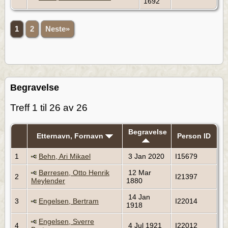
1692
1
2
Neste»
Begravelse
Treff 1 til 26 av 26
Begravelse
Etternavn, Fornavn
Person ID
1
Behn, Ari Mikael
3 Jan 2020
I15679
Børresen, Otto Henrik
12 Mar
2
I21397
Meylender
1880
14 Jan
3
Engelsen, Bertram
I22014
1918
Engelsen, Sverre
4
4 Jul 1921
I22012