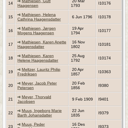
Mathiesen, Gutt
20 Mar
14
I10176
Haagensen
1793
Mathiesen, Helena
15
6 Jun 1796
I10178
Cathrina Haagensdatter
Mathiesen, Jørgen
19 Apr
16
I10177
Mogens Haagensen
1794
Mathiesen, Karen Anette
16 Nov
17
I10181
Haagensdatter
1802
Mathiesen, Karen
25 Aug
18
I10174
Helene Haagensdatter
1792
Meltzer, Lauritz Philip
20 Apr
19
I10363
Fredriksen
1857
Meyer, Jacob Peter
20 Feb
20
I9380
Petersen
1856
Meyer, Thorvald
21
9 Feb 1909
I9401
Jacobsen
Muus, Ingeborg Marie
22 Jun
22
I9379
Barth Johansdatter
1835
Muus, Peder
16 Des
23
I9373