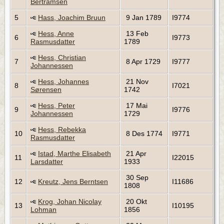
Bertramsen
5
Hass, Joachim Bruun
9 Jan 1789
I9774
Hess, Anne
13 Feb
6
I9773
Rasmusdatter
1789
Hess, Christian
7
8 Apr 1729
I9777
Johannessen
Hess, Johannes
21 Nov
8
I7021
Sørensen
1742
Hess, Peter
17 Mai
9
I9776
Johannessen
1729
Hess, Rebekka
10
8 Des 1774
I9771
Rasmusdatter
Istad, Marthe Elisabeth
21 Apr
11
I22015
Larsdatter
1933
30 Sep
12
Kreutz, Jens Berntsen
I11686
1808
Krog, Johan Nicolay
20 Okt
13
I10195
Lohman
1856