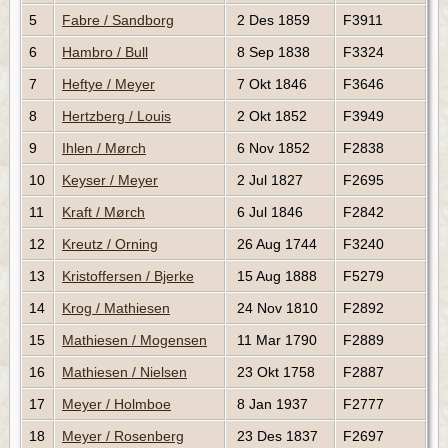
5
Fabre / Sandborg
2 Des 1859
F3911
6
Hambro / Bull
8 Sep 1838
F3324
7
Heftye / Meyer
7 Okt 1846
F3646
8
Hertzberg / Louis
2 Okt 1852
F3949
9
Ihlen / Mørch
6 Nov 1852
F2838
10
Keyser / Meyer
2 Jul 1827
F2695
11
Kraft / Mørch
6 Jul 1846
F2842
12
Kreutz / Orning
26 Aug 1744
F3240
13
Kristoffersen / Bjerke
15 Aug 1888
F5279
14
Krog / Mathiesen
24 Nov 1810
F2892
15
Mathiesen / Mogensen
11 Mar 1790
F2889
16
Mathiesen / Nielsen
23 Okt 1758
F2887
17
Meyer / Holmboe
8 Jan 1937
F2777
18
Meyer / Rosenberg
23 Des 1837
F2697