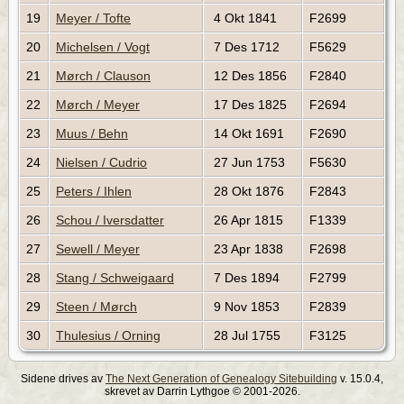
19
Meyer / Tofte
4 Okt 1841
F2699
20
Michelsen / Vogt
7 Des 1712
F5629
21
Mørch / Clauson
12 Des 1856
F2840
22
Mørch / Meyer
17 Des 1825
F2694
23
Muus / Behn
14 Okt 1691
F2690
24
Nielsen / Cudrio
27 Jun 1753
F5630
25
Peters / Ihlen
28 Okt 1876
F2843
26
Schou / Iversdatter
26 Apr 1815
F1339
27
Sewell / Meyer
23 Apr 1838
F2698
28
Stang / Schweigaard
7 Des 1894
F2799
29
Steen / Mørch
9 Nov 1853
F2839
30
Thulesius / Orning
28 Jul 1755
F3125
Sidene drives av
The Next Generation of Genealogy Sitebuilding
v. 15.0.4,
skrevet av Darrin Lythgoe © 2001-2026.