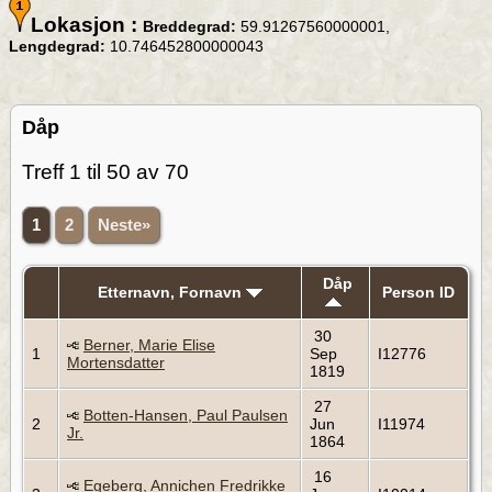
Lokasjon :
Breddegrad:
59.91267560000001,
Lengdegrad:
10.746452800000043
Dåp
Treff 1 til 50 av 70
1
2
Neste»
Dåp
Etternavn, Fornavn
Person ID
30
Berner, Marie Elise
1
Sep
I12776
Mortensdatter
1819
27
Botten-Hansen, Paul Paulsen
2
Jun
I11974
Jr.
1864
16
Egeberg, Annichen Fredrikke