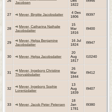
26
Des
I9946
Jacobsen
1822
4 Des
27
Meyer, Birgitte Jacobsdatter
I9397
1806
15
Meyer, Catharina Nathalie
28
Mar
I9400
Jacobsdatter
1816
Meyer, Helga Benjamine
16 Jul
29
I9947
Jacobsdatter
1824
20
30
Meyer, Helga Jacobsdatter
Aug
I10240
1817
26
Meyer, Ingeborg Christine
31
Mar
I9412
Thorvaldsdatter
1844
13
Meyer, Ingeborg Sophie
32
Aug
I9407
Lorentzdatter
1839
18
33
Meyer, Jacob Peter Petersen
Jan
I9380
1781