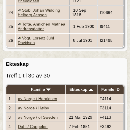
Enevoldsen
1721
Stub, Johan Widding
18 Sep
24
I10664
Heiberg Jensen
1818
Tofte, Annichen Mathea
25
1 Feb 1900
I9411
Andreasdatter
Vogt, Lorenz Juhl
26
8 Jul 1901
I21495
Davidsen
Ekteskap
Treff 1 til 30 av 30
Familie
Ekteskap
Famile ID
1
av Norge / Haraldsen
F4114
2
av Norge / Høiby
F3114
3
av Norge / of Sweden
21 Mar 1929
F4113
4
Dahl / Cappelen
7 Feb 1851
F3492