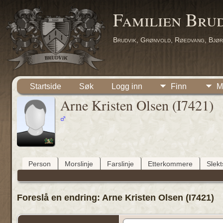
Familien Bru
Brudvik, Grønvold, Røedvang, Bjør
Startside
Søk
Logg inn
Finn
M
Arne Kristen Olsen (I7421)
Person
Morslinje
Farslinje
Etterkommere
Slek
Foreslå en endring: Arne Kristen Olsen (I7421)