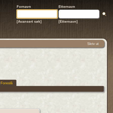
Fornavn
Etternavn
[Avansert søk]
[Etternavn]
Skriv ut
Foreslå