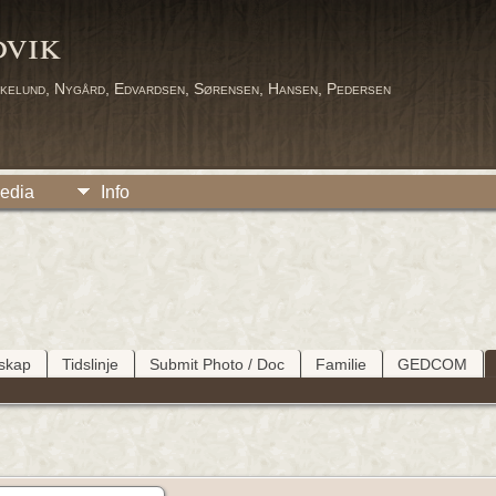
dvik
kelund, Nygård, Edvardsen, Sørensen, Hansen, Pedersen
edia
Info
tskap
Tidslinje
Submit Photo / Doc
Familie
GEDCOM