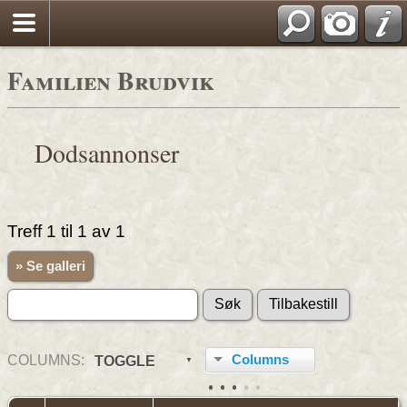
Familien Brudvik
Dodsannonser
Treff 1 til 1 av 1
» Se galleri
COL
UMN
S:
Columns
TOGGLE