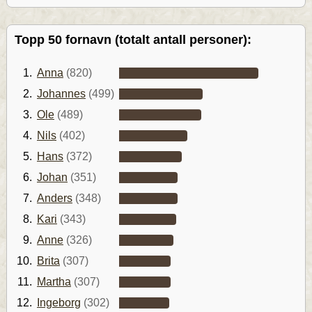
Topp 50 fornavn (totalt antall personer):
1.
Anna
(820)
2.
Johannes
(499)
3.
Ole
(489)
4.
Nils
(402)
5.
Hans
(372)
6.
Johan
(351)
7.
Anders
(348)
8.
Kari
(343)
9.
Anne
(326)
10.
Brita
(307)
11.
Martha
(307)
12.
Ingeborg
(302)