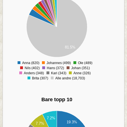
00
00
00
00
00
00
00
00
81.5%
00
0
Anna (820)
Johannes (499)
Ole (489)
0
Nils (402)
Hans (372)
Johan (351)
Anders (348)
Kari (343)
Anne (326)
Brita (307)
Alle andre (18,703)
Bare topp 10
50
7.2%
00
19.3%
7.7%
50