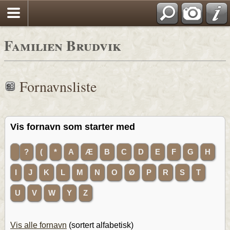
Familien Brudvik
Fornavnsliste
Vis fornavn som starter med
?
(
*
A
Æ
B
C
D
E
F
G
H
I
J
K
L
M
N
O
Ø
P
R
S
T
U
V
W
Y
Z
Vis alle fornavn
(sortert alfabetisk)