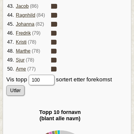
43.
Jacob
(86)
44.
Ragnhild
(84)
45.
Johanna
(82)
46.
Fredrik
(79)
47.
Kristi
(78)
48.
Marthe
(78)
49.
Sjur
(78)
50.
Arne
(77)
Vis topp
sortert etter forekomst
Topp 10 fornavn
(blant alle navn)
00