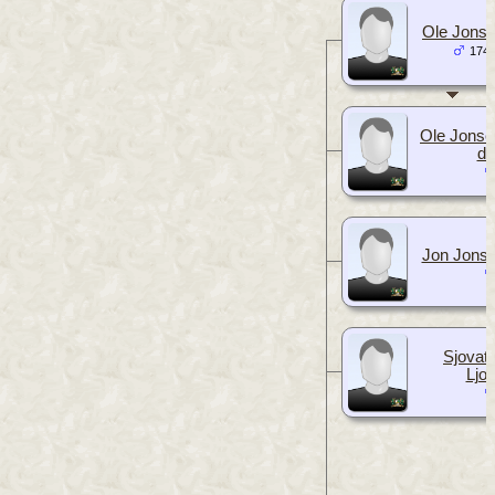
Ole Jonse
1745
Ole Jonse
d.
Jon Jonse
Sjovat
Ljo