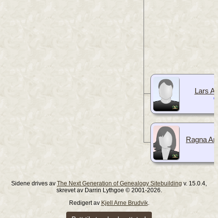
Lars A
Ragna Arn
Sidene drives av
The Next Generation of Genealogy Sitebuilding
v. 15.0.4,
skrevet av Darrin Lythgoe © 2001-2026.
Redigert av
Kjell Arne Brudvik
.