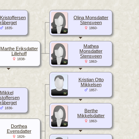
Kristoffersen
Olina Monsdatter
råberget
Stensveen
1835-
1860-
Mathea
Marthe Eriksdatter
Monsdatter
Lillehoff
Stensveen
1838-
1863-
Kristian Otto
Mikkelsen
1857-
Mikkel
stoffersen
råberget
1836-
Berthe
Mikkelsdatter
1863-
Dorthea
Evensdatter
1826-