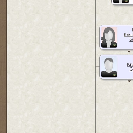
Krist
G
Kri
G