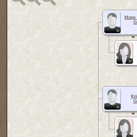
Mons 
G
Kri
G