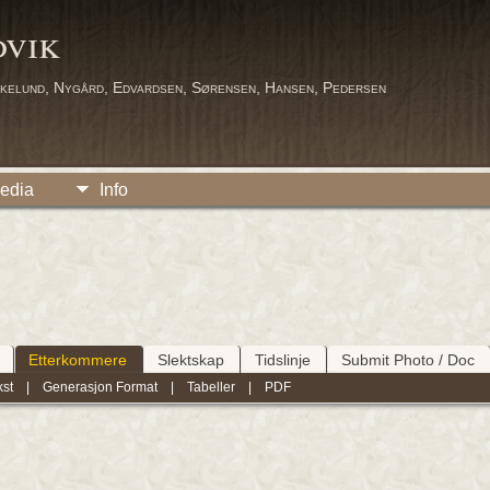
dvik
kelund, Nygård, Edvardsen, Sørensen, Hansen, Pedersen
edia
Info
Etterkommere
Slektskap
Tidslinje
Submit Photo / Doc
kst
|
Generasjon Format
|
Tabeller
|
PDF