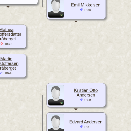
Emil Mikkelsen
1870-
Mathea
offersdatter
råberget
1839-
Martin
stoffersen
råberget
1841-
Kristian Otto
Andersen
1868-
Edvard Andersen
1871-