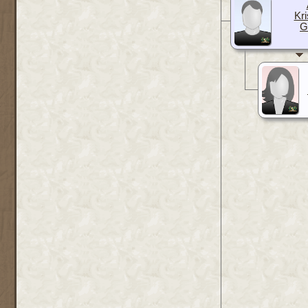
Kri
G