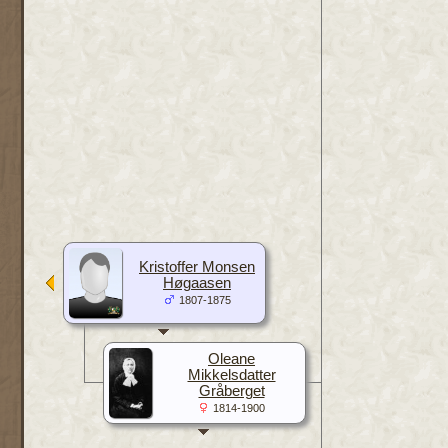
Kristoffer Monsen
Høgaasen
1807-1875
Oleane
Mikkelsdatter
Gråberget
1814-1900