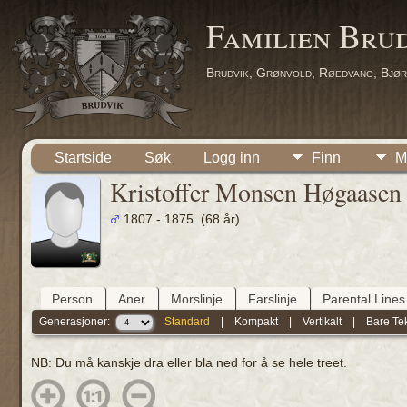
Familien Bru
Brudvik, Grønvold, Røedvang, Bjør
Startside
Søk
Logg inn
Finn
M
Kristoffer Monsen Høgaasen
1807 - 1875 (68 år)
Person
Aner
Morslinje
Farslinje
Parental Lines
Generasjoner:
Standard
|
Kompakt
|
Vertikalt
|
Bare Te
NB: Du må kanskje dra eller bla ned for å se hele treet.