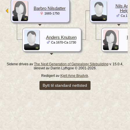
Nils An
Barbro Nilsdatter
Helg
1665-1750
Ca 17
Anders Knutsen
R
Ca 1670-Ca 1730
Sidene drives av
The Next Generation of Genealogy Sitebuilding
v. 15.0.4,
skrevet av Darrin Lythgoe © 2001-2026.
Redigert av
Kjell Arne Brudvik
.
Bytt til standard nettsted