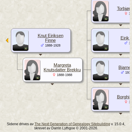
Torbjør
19
Knut Eiriksen
Eirik 
Finne
19
1888-1928
Margreta
Bjarne
Knutsdatter Brekku
1919
1888-1988
Borghil
19
Sidene drives av
The Next Generation of Genealogy Sitebuilding
v. 15.0.4,
skrevet av Darrin Lythgoe © 2001-2026.