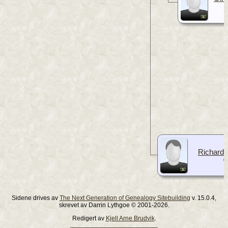
Richard 
Sidene drives av
The Next Generation of Genealogy Sitebuilding
v. 15.0.4,
skrevet av Darrin Lythgoe © 2001-2026.
Redigert av
Kjell Arne Brudvik
.