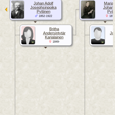
Johan Adolf
Maria 
Josephsinpoika
Johans
Pyttinen
Pytt
1852-1922
187
Britha
Andersintytär
Jo
Karjalainen
1849-