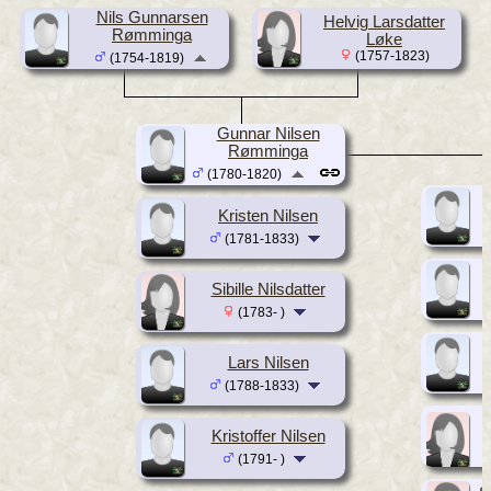
Nils Gunnarsen
Helvig Larsdatter
Rømminga
Løke
(1757-1823)
(1754-1819)
Gunnar Nilsen
Rømminga
(1780-1820)
Kristen Nilsen
(1781-1833)
Sibille Nilsdatter
(1783- )
Lars Nilsen
(1788-1833)
Kristoffer Nilsen
(1791- )