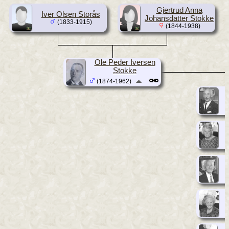
Gjertrud Anna
Iver Olsen Storås
Johansdatter Stokke
(1833-1915)
(1844-1938)
Ole Peder Iversen
Stokke
(1874-1962)