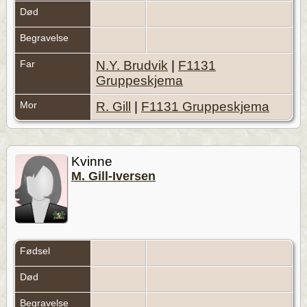
Død
Begravelse
Far
N.Y. Brudvik
|
F1131
Gruppeskjema
Mor
R. Gill
|
F1131 Gruppeskjema
Kvinne
M. Gill-Iversen
Fødsel
Død
Begravelse