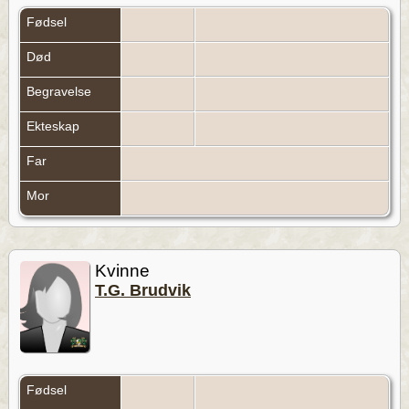
Fødsel
Død
Begravelse
Ekteskap
Far
Mor
Kvinne
T.G. Brudvik
Fødsel