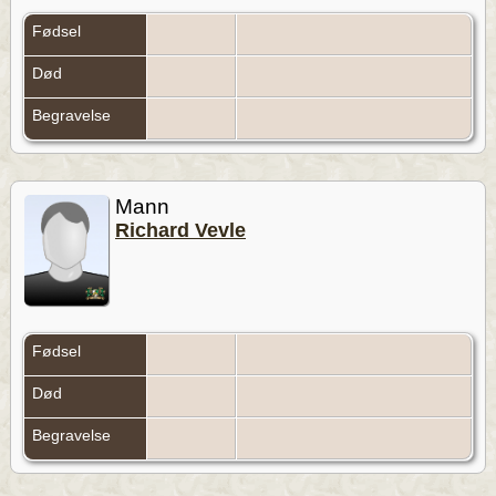
Fødsel
Død
Begravelse
Mann
Richard Vevle
Fødsel
Død
Begravelse