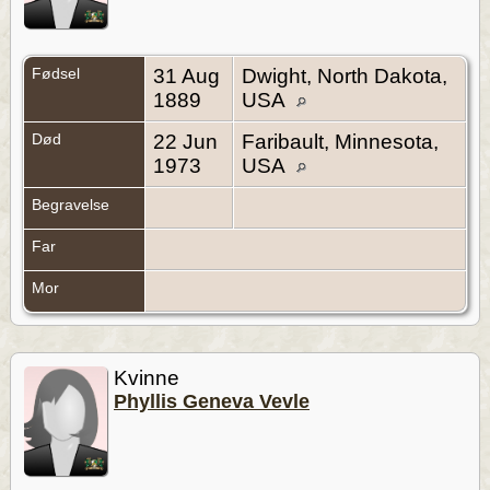
Fødsel
31 Aug
Dwight, North Dakota,
1889
USA
Død
22 Jun
Faribault, Minnesota,
1973
USA
Begravelse
Far
Mor
Kvinne
Phyllis Geneva Vevle