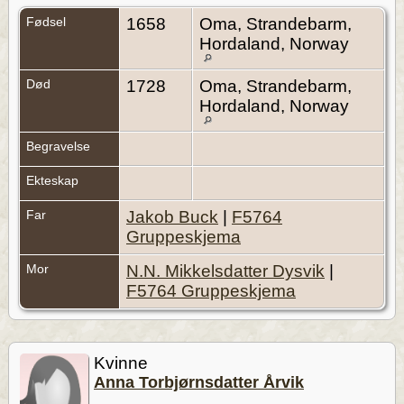
Fødsel
1658
Oma, Strandebarm,
Hordaland, Norway
Død
1728
Oma, Strandebarm,
Hordaland, Norway
Begravelse
Ekteskap
Far
Jakob Buck
|
F5764
Gruppeskjema
Mor
N.N. Mikkelsdatter Dysvik
|
F5764 Gruppeskjema
Kvinne
Anna Torbjørnsdatter Årvik