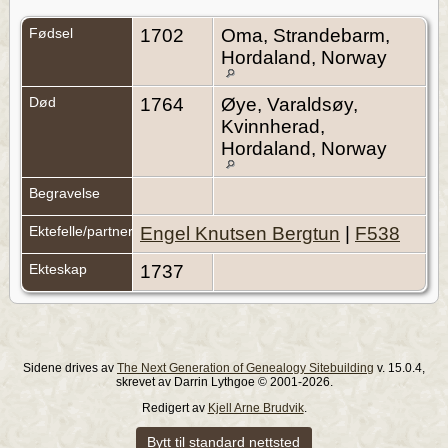
Fødsel
1702
Oma, Strandebarm,
Hordaland, Norway
Død
1764
Øye, Varaldsøy,
Kvinnherad,
Hordaland, Norway
Begravelse
Ektefelle/partner
Engel Knutsen Bergtun
|
F538
Ekteskap
1737
Sidene drives av
The Next Generation of Genealogy Sitebuilding
v. 15.0.4,
skrevet av Darrin Lythgoe © 2001-2026.
Redigert av
Kjell Arne Brudvik
.
Bytt til standard nettsted