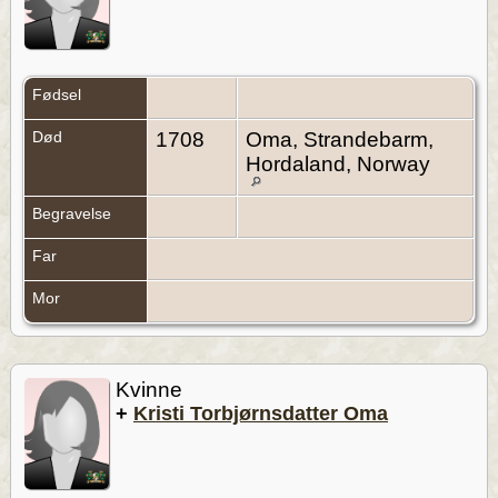
Fødsel
Død
1708
Oma, Strandebarm,
Hordaland, Norway
Begravelse
Far
Mor
Kvinne
+
Kristi Torbjørnsdatter Oma