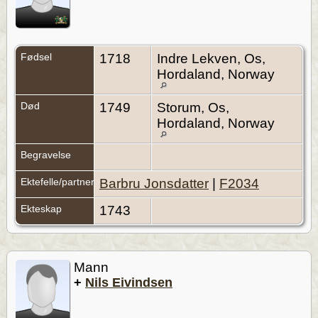
Fødsel
1718
Indre Lekven, Os,
Hordaland, Norway
Død
1749
Storum, Os,
Hordaland, Norway
Begravelse
Ektefelle/partner
Barbru Jonsdatter
|
F2034
Ekteskap
1743
Mann
+
Nils Eivindsen