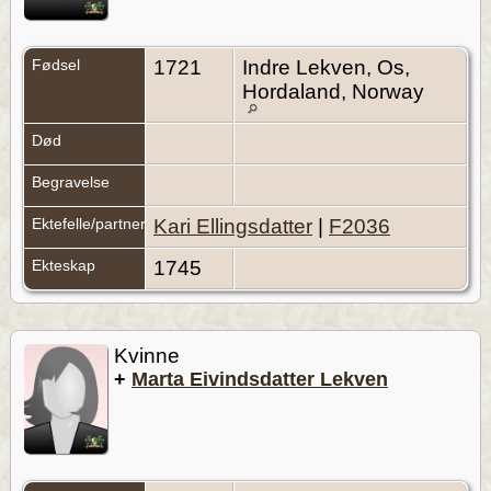
Fødsel
1721
Indre Lekven, Os,
Hordaland, Norway
Død
Begravelse
Ektefelle/partner
Kari Ellingsdatter
|
F2036
Ekteskap
1745
Kvinne
+
Marta Eivindsdatter Lekven