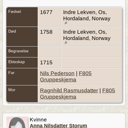
Fødsel
1677
Indre Lekven, Os,
Hordaland, Norway
Død
1758
Indre Lekven, Os,
Hordaland, Norway
Begravelse
Ekteskap
1715
Far
Nils Pederson
|
F805
Gruppeskjema
Mor
Ragnhild Rasmusdatter
|
F805
Gruppeskjema
Kvinne
Anna Nilsdatter Storum