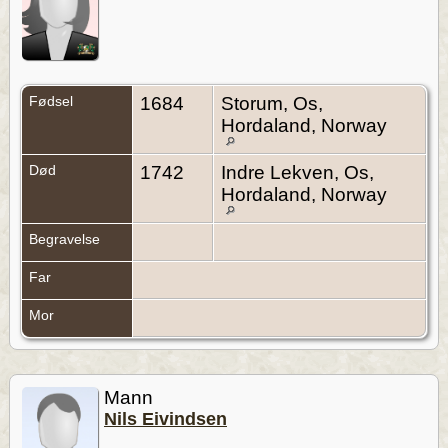
Fødsel
1684
Storum, Os,
Hordaland, Norway
Død
1742
Indre Lekven, Os,
Hordaland, Norway
Begravelse
Far
Mor
Mann
Nils Eivindsen