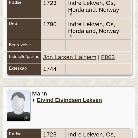
Fødsel
1723
Indre Lekven, Os,
Hordaland, Norway
Død
1790
Indre Lekven, Os,
Hordaland, Norway
Begravelse
Ektefelle/partner
Jon Larsen Halhjem
|
F803
Ekteskap
1744
Mann
+
Eivind Eivindsen Lekven
Fødsel
1725
Indre Lekven, Os,