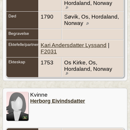
Hordaland, Norway
Død
1790
Søvik, Os, Hordaland,
Norway
Begravelse
Ektefelle/partner
Kari Andersdatter Lyssand
|
F2031
Ekteskap
1753
Os Kirke, Os,
Hordaland, Norway
Kvinne
Herborg Eivindsdatter