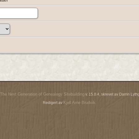
The Next Generation of Genealogy Sitebuilding
v. 15.0.4, skrevet av Darrin Ly
Kjell Arne Brudvik
Redigert av
.