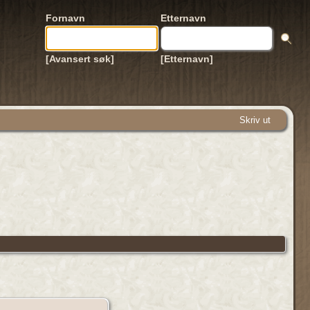
Fornavn
Etternavn
[Avansert søk]
[Etternavn]
Skriv ut