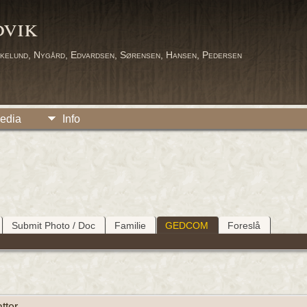
dvik
kelund, Nygård, Edvardsen, Sørensen, Hansen, Pedersen
edia
Info
Submit Photo / Doc
Familie
GEDCOM
Foreslå
tter