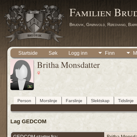
Familien Bru
Brudvik, Grønvold, Røedvang, Bjør
Startside
Søk
Logg inn
Finn
M
Britha Monsdatter
Person
Morslinje
Farslinje
Slektskap
Tidslinje
Lag GEDCOM
GEDCOM starter fra:
Britha Monsda