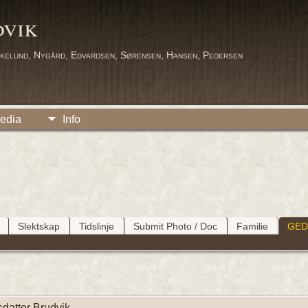
dvik
kelund, Nygård, Edvardsen, Sørensen, Hansen, Pedersen
edia
Info
Slektskap
Tidslinje
Submit Photo / Doc
Familie
GE
datter Brudvik