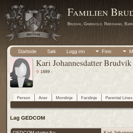
Familien Bru
Brudvik, Grønvold, Røedvang, Bjør
Startside
Søk
Logg inn
Finn
M
Kari Johannesdatter Brudvik
1889 -
Person
Aner
Morslinje
Farslinje
Parental Lines
Lag GEDCOM
GEDCOM starter fra:
Kari Johannes