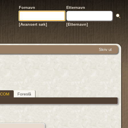
Fornavn
Etternavn
[Avansert søk]
[Etternavn]
Skriv ut
DCOM
Foreslå