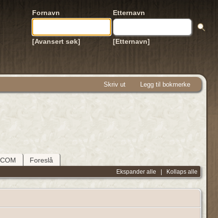
Fornavn
Etternavn
[Avansert søk]
[Etternavn]
Skriv ut
Legg til bokmerke
DCOM
Foreslå
Ekspander alle
|
Kollaps alle