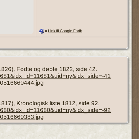
=
Link til Google Earth
-1826), Fødte og døpte 1822, side 42.
11681&idx_id=11681&uid=ny&idx_side=-41
70516660444.jpg
817), Kronologisk liste 1812, side 92.
11680&idx_id=11680&uid=ny&idx_side=-92
70516660383.jpg