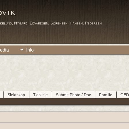
dvik
kelund, Nygård, Edvardsen, Sørensen, Hansen, Pedersen
edia
Info
Slektskap
Tidslinje
Submit Photo / Doc
Familie
GE