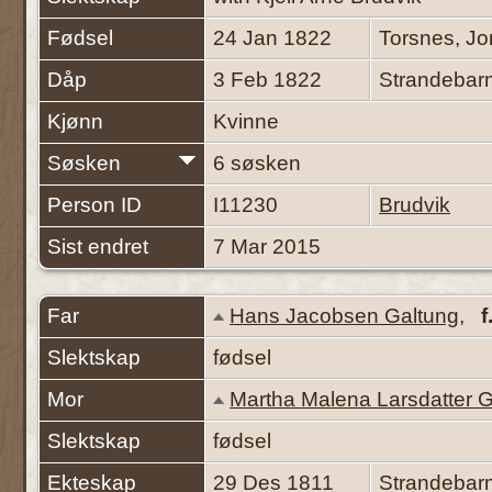
Fødsel
24 Jan 1822
Torsnes, Jo
Dåp
3 Feb 1822
Strandebar
Kjønn
Kvinne
Søsken
6 søsken
Person ID
I11230
Brudvik
Sist endret
7 Mar 2015
Far
Hans Jacobsen Galtung
,
f
Slektskap
fødsel
Mor
Martha Malena Larsdatter G
Slektskap
fødsel
Ekteskap
29 Des 1811
Strandebar