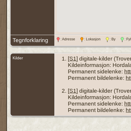
Tegnforklaring
: Adresse
: Lokasjon
: By
: F
Kilder
[
S1
] digitale-kilder (Trove
Kildeinformasjon: Hordal
Permanent sidelenke:
ht
Permanent bildelenke:
h
[
S1
] digitale-kilder (Trove
Kildeinformasjon: Hordala
Permanent sidelenke:
ht
Permanent bildelenke:
h