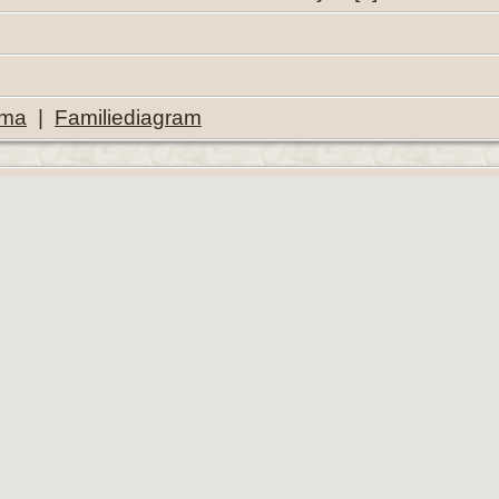
ema
|
Familiediagram