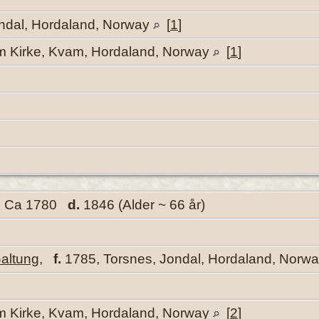
ndal, Hordaland, Norway
[
1
]
m Kirke, Kvam, Hordaland, Norway
[
1
]
.
Ca 1780
d.
1846 (Alder ~ 66 år)
altung
,
f.
1785, Torsnes, Jondal, Hordaland, Norw
m Kirke, Kvam, Hordaland, Norway
[
2
]