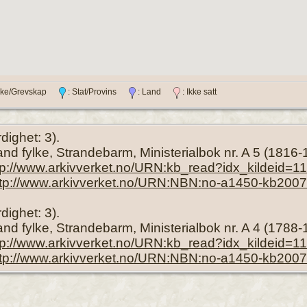
ylke/Grevskap
: Stat/Provins
: Land
: Ikke satt
rdighet: 3).
and fylke, Strandebarm, Ministerialbok nr. A 5 (1816
tp://www.arkivverket.no/URN:kb_read?idx_kildeid=
ttp://www.arkivverket.no/URN:NBN:no-a1450-kb200
rdighet: 3).
nd fylke, Strandebarm, Ministerialbok nr. A 4 (1788-1
tp://www.arkivverket.no/URN:kb_read?idx_kildeid=
ttp://www.arkivverket.no/URN:NBN:no-a1450-kb200