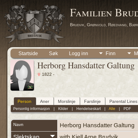
Familien Bru
Brudvik, Grønvold, Røedvang, Bjør
Startside
Søk
Logg inn
Finn
M
Herborg Hansdatter Galtung
1822 -
Person
Aner
Morslinje
Farslinje
Parental Lines
Personlig informasjon
|
Kilder
|
Hendelseskart
|
Alle
|
PDF
Navn
Herborg Hansdatter
Galtung
Slektskap
with Kjell Arne Brudvik