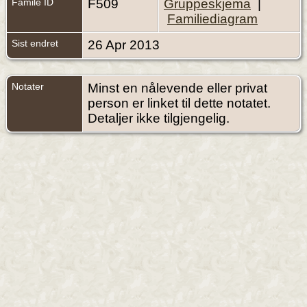
Famile ID
F509
Gruppeskjema
|
Familiediagram
Sist endret
26 Apr 2013
Notater
Minst en nålevende eller privat
person er linket til dette notatet.
Detaljer ikke tilgjengelig.