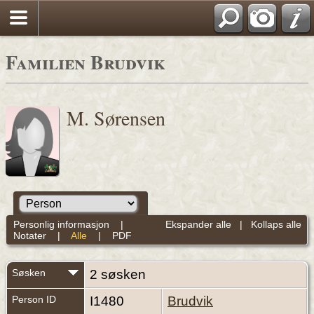
Familien Brudvik
M. Sørensen
Personlig informasjon
|
Ekspander alle
|
Kollaps alle
Notater
|
Alle
|
PDF
Søsken
2 søsken
Person ID
I1480
Brudvik