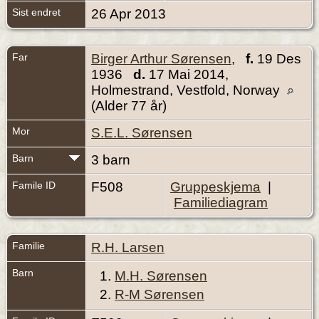
Sist endret
26 Apr 2013
Far
Birger Arthur Sørensen
,
f.
19 Des
1936
d.
17 Mai 2014,
Holmestrand, Vestfold, Norway
(Alder 77 år)
Mor
S.E.L. Sørensen
Barn
3 barn
Famile ID
F508
Gruppeskjema
|
Familiediagram
Familie
R.H. Larsen
Barn
1.
M.H. Sørensen
2.
R-M Sørensen