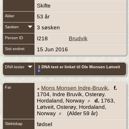
Skifte
Alder
53 år
Søsken
3 søsken
Person ID
I218
Brudvik
Sist endret
15 Jun 2016
DNA tester
1 DNA test er linket til Ole Monsen Løtveit
Far
Mons Monsen Indre-Bruvik
,
f.
1704, Indre Bruvik, Osterøy.
Hordaland, Norway
d.
1763,
Løtveit, Osterøy, Hordaland,
Norway
(Alder 59 år)
Slektskap
fødsel