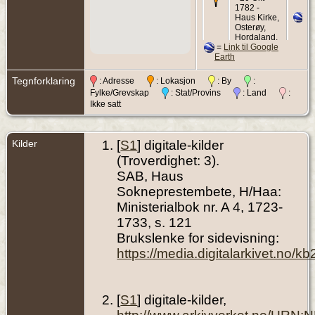
1782 -
Haus Kirke,
Osterøy,
Hordaland,
=
Link til Google
Norway
Earth
Hendelse
-
Skifte - 12
Tegnforklaring
: Adresse
: Lokasjon
: By
:
Sep 1783 -
Fylke/Grevskap
: Stat/Provins
: Land
:
Løtveit,
Ikke satt
Osterøy,
Hordaland,
Norway
Kilder
[
S1
] digitale-kilder
(Troverdighet: 3).
SAB, Haus
Sokneprestembete, H/Haa:
Ministerialbok nr. A 4, 1723-
1733, s. 121
Brukslenke for sidevisning:
https://media.digitalarkivet.no
[
S1
] digitale-kilder,