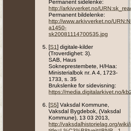
Permanent sidelenke:
http://arkivverket.no/URN:sk_re
Permanent bildelenke:
http://www.arkivverket.no/URN:
a1450-
sk20081114700535.jpg
[
S1
] digitale-kilder
(Troverdighet: 3).
SAB, Haus
Sokneprestembete, H/Haa:
Ministerialbok nr. A 4, 1723-
1733, s. 35
Brukslenke for sidevisning:
https://media.digitalarkivet.no
[
S5
] Vaksdal Kommune,
Vaksdal Bygdebok, (Vaksdal
Kommune), 13 03 2013,
http://vaksdalhistorielag.org/wik
title=L%C3%B8tveit#BNR._1