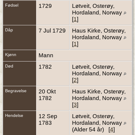
Fødsel
1729
Løtveit, Osterøy,
Hordaland, Norway
[
1
]
Dåp
7 Jul 1729
Haus Kirke, Osterøy,
Hordaland, Norway
[
1
]
Kjønn
Mann
Død
1782
Løtveit, Osterøy,
Hordaland, Norway
[
2
]
Begravelse
20 Okt
Haus Kirke, Osterøy,
1782
Hordaland, Norway
[
3
]
Hendelse
12 Sep
Løtveit, Osterøy,
1783
Hordaland, Norway
(Alder 54 år) [
4
]