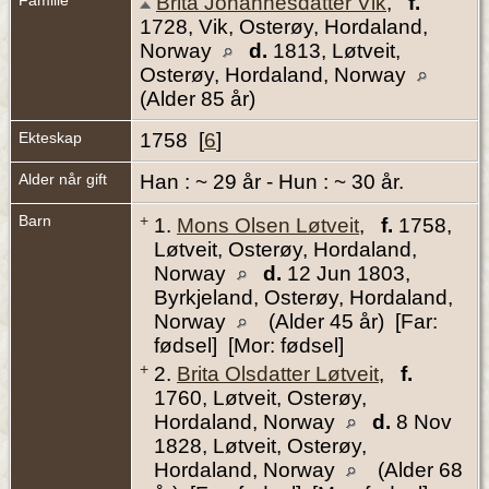
Familie
Brita Johannesdatter Vik
,
f.
1728, Vik, Osterøy, Hordaland,
Norway
d.
1813, Løtveit,
Osterøy, Hordaland, Norway
(Alder 85 år)
Ekteskap
1758 [
6
]
Alder når gift
Han : ~ 29 år - Hun : ~ 30 år.
Barn
+
1.
Mons Olsen Løtveit
,
f.
1758,
Løtveit, Osterøy, Hordaland,
Norway
d.
12 Jun 1803,
Byrkjeland, Osterøy, Hordaland,
Norway
(Alder 45 år) [Far:
fødsel] [Mor: fødsel]
+
2.
Brita Olsdatter Løtveit
,
f.
1760, Løtveit, Osterøy,
Hordaland, Norway
d.
8 Nov
1828, Løtveit, Osterøy,
Hordaland, Norway
(Alder 68