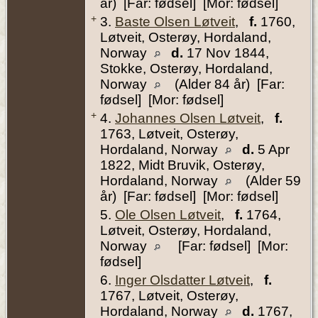
år) [Far: fødsel] [Mor: fødsel]
+
3.
Baste Olsen Løtveit
,
f.
1760,
Løtveit, Osterøy, Hordaland,
Norway
d.
17 Nov 1844,
Stokke, Osterøy, Hordaland,
Norway
(Alder 84 år) [Far:
fødsel] [Mor: fødsel]
+
4.
Johannes Olsen Løtveit
,
f.
1763, Løtveit, Osterøy,
Hordaland, Norway
d.
5 Apr
1822, Midt Bruvik, Osterøy,
Hordaland, Norway
(Alder 59
år) [Far: fødsel] [Mor: fødsel]
5.
Ole Olsen Løtveit
,
f.
1764,
Løtveit, Osterøy, Hordaland,
Norway
[Far: fødsel] [Mor:
fødsel]
6.
Inger Olsdatter Løtveit
,
f.
1767, Løtveit, Osterøy,
Hordaland, Norway
d.
1767,