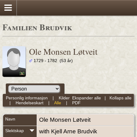
Familien Brudvik
Ole Monsen Løtveit
1729 - 1782 (53 år)
Personlig informasjon
|
Kilder
Ekspander alle
|
Kollaps alle
|
Hendelseskart
|
Alle
|
PDF
Navn
Ole Monsen
Løtveit
Slektskap
with Kjell Arne Brudvik