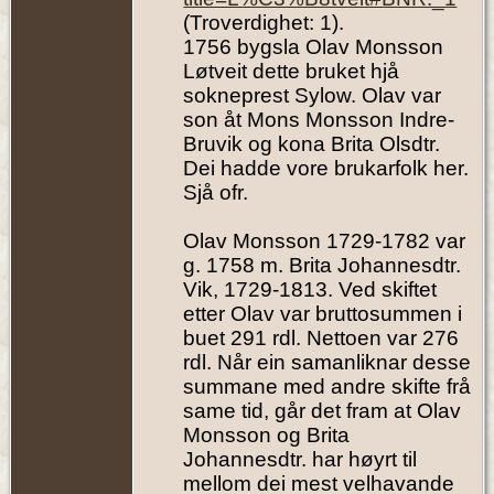
(Troverdighet: 1).
1756 bygsla Olav Monsson
Løtveit dette bruket hjå
sokneprest Sylow. Olav var
son åt Mons Monsson Indre-
Bruvik og kona Brita Olsdtr.
Dei hadde vore brukarfolk her.
Sjå ofr.
Olav Monsson 1729-1782 var
g. 1758 m. Brita Johannesdtr.
Vik, 1729-1813. Ved skiftet
etter Olav var bruttosummen i
buet 291 rdl. Nettoen var 276
rdl. Når ein samanliknar desse
summane med andre skifte frå
same tid, går det fram at Olav
Monsson og Brita
Johannesdtr. har høyrt til
mellom dei mest velhavande