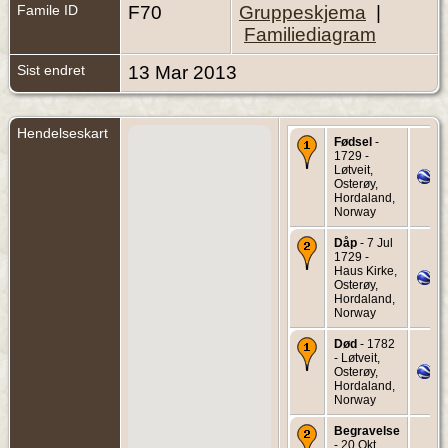
Famile ID
F70
Gruppeskjema
|
Familiediagram
Sist endret
13 Mar 2013
Hendelseskart
Fødsel
-
1729 -
Løtveit,
Osterøy,
Hordaland,
Norway
Dåp
- 7 Jul
1729 -
Haus Kirke,
Osterøy,
Hordaland,
Norway
Død
- 1782
- Løtveit,
Osterøy,
Hordaland,
Norway
Begravelse
- 20 Okt