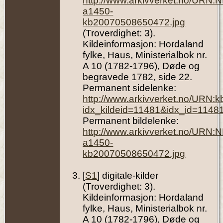
http://www.arkivverket.no/URN:
a1450-
kb20070508650472.jpg
(Troverdighet: 3).
Kildeinformasjon: Hordaland
fylke, Haus, Ministerialbok nr.
A 10 (1782-1796), Døde og
begravede 1782, side 22.
Permanent sidelenke:
http://www.arkivverket.no/URN:
idx_kildeid=11481&idx_id=1148
Permanent bildelenke:
http://www.arkivverket.no/URN:
a1450-
kb20070508650472.jpg
[
S1
] digitale-kilder
(Troverdighet: 3).
Kildeinformasjon: Hordaland
fylke, Haus, Ministerialbok nr.
A 10 (1782-1796), Døde og