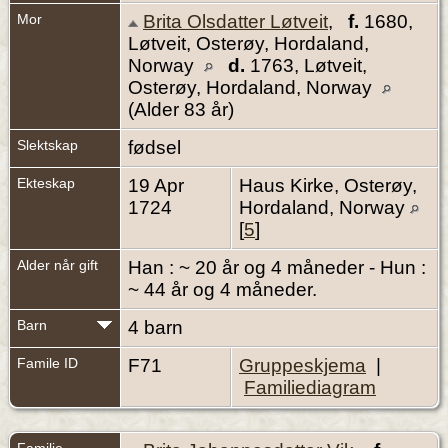
Mor
Brita Olsdatter Løtveit
,
f.
1680,
Løtveit, Osterøy, Hordaland,
Norway
d.
1763, Løtveit,
Osterøy, Hordaland, Norway
(Alder 83 år)
Slektskap
fødsel
Ekteskap
19 Apr
Haus Kirke, Osterøy,
1724
Hordaland, Norway
[
5
]
Alder når gift
Han : ~ 20 år og 4 måneder - Hun :
~ 44 år og 4 måneder.
Barn
4 barn
Famile ID
F71
Gruppeskjema
|
Familiediagram