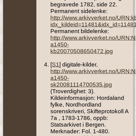
begravede 1782, side 22.
Permanent sidelenke:
http://www.arkivverket.no/URN:
idx_kildeid=11481&idx_id=1148
Permanent bildelenke:
http://www.arkivverket.no/URN:
a1450-
kb20070508650472.jpg
[
S1
] digitale-kilder,
http://www.arkivverket.no/URN:
a1450-
sk20081114700535.jpg
(Troverdighet: 3).
Kildeinformasjon: Hordaland
fylke, Nordhordland
sorenskriveri, Skifteprotokoll A
7a , 1783-1786, oppb:
Statsarkivet i Bergen.
Merknader: Fol. 1-480.