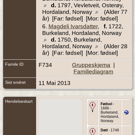
d.
1797, Vevletveit, Osterøy,
Hordaland, Norway
(Alder 77
år) [Far: fødsel] [Mor: fødsel]
6.
Magdeli Ivarsdatter
,
f.
1722,
Burkeland, Hordaland, Norway
d.
1750, Burkeland,
Hordaland, Norway
(Alder 28
år) [Far: fødsel] [Mor: fødsel]
Famile ID
F734
Gruppeskjema
|
Familiediagram
Sist endret
11 Mai 2013
Hendelseskart
Fødsel
-
1686 -
Burkeland,
Hordaland,
Norway
Død
- 1748
-