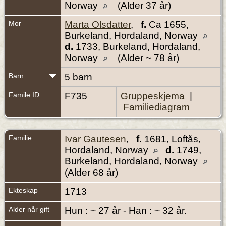
Norway
(Alder 37 år)
Mor
Marta Olsdatter
,
f.
Ca 1655,
Burkeland, Hordaland, Norway
d.
1733, Burkeland, Hordaland,
Norway
(Alder ~ 78 år)
Barn
5 barn
Famile ID
F735
Gruppeskjema
|
Familiediagram
Familie
Ivar Gautesen
,
f.
1681, Loftås,
Hordaland, Norway
d.
1749,
Burkeland, Hordaland, Norway
(Alder 68 år)
Ekteskap
1713
Alder når gift
Hun : ~ 27 år - Han : ~ 32 år.