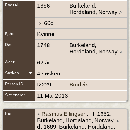
Fødsel
1686
Burkeland,
Hordaland, Norway
60d
Kjønn
Kvinne
Død
1748
Burkeland,
Hordaland, Norway
Alder
62 år
Søsken
4 søsken
Person ID
I2229
Brudvik
Sist endret
11 Mai 2013
Far
Rasmus Ellingsen
,
f.
1652,
Burkeland, Hordaland, Norway
d.
1689, Burkeland, Hordaland,