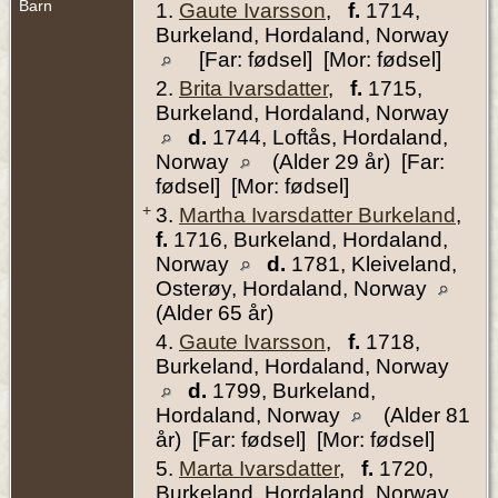
Barn
1.
Gaute Ivarsson
,
f.
1714,
Burkeland, Hordaland, Norway
[Far: fødsel] [Mor: fødsel]
2.
Brita Ivarsdatter
,
f.
1715,
Burkeland, Hordaland, Norway
d.
1744, Loftås, Hordaland,
Norway
(Alder 29 år) [Far:
fødsel] [Mor: fødsel]
+
3.
Martha Ivarsdatter Burkeland
,
f.
1716, Burkeland, Hordaland,
Norway
d.
1781, Kleiveland,
Osterøy, Hordaland, Norway
(Alder 65 år)
4.
Gaute Ivarsson
,
f.
1718,
Burkeland, Hordaland, Norway
d.
1799, Burkeland,
Hordaland, Norway
(Alder 81
år) [Far: fødsel] [Mor: fødsel]
5.
Marta Ivarsdatter
,
f.
1720,
Burkeland, Hordaland, Norway