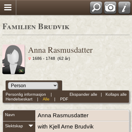
Familien Brudvik
Anna Rasmusdatter
1686 - 1748 (62 år)
Personlig informasjon
|
Ekspander alle
|
Kollaps alle
Hendelseskart
|
Alle
|
PDF
Navn
Anna
Rasmusdatter
Slektskap
with Kjell Arne Brudvik