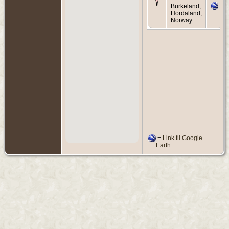
Burkeland,
Hordaland,
Norway
=
Link til Google
Earth