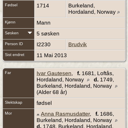
Fødsel
1714
Burkeland,
Hordaland, Norway
Kjønn
Mann
Søsken
5 søsken
Person ID
I2230
Brudvik
Sist endret
11 Mai 2013
Far
Ivar Gautesen
,
f.
1681, Loftås,
Hordaland, Norway
d.
1749,
Burkeland, Hordaland, Norway
(Alder 68 år)
Slektskap
fødsel
Mor
Anna Rasmusdatter
,
f.
1686,
Burkeland, Hordaland, Norway
d.
1748, Burkeland, Hordaland,