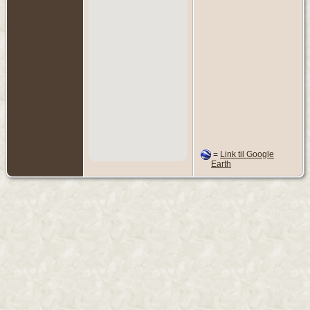
=
Link til Google
Earth