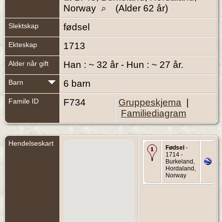
Norway
(Alder 62 år)
Slektskap
fødsel
Ekteskap
1713
Alder når gift
Han : ~ 32 år - Hun : ~ 27 år.
Barn
6 barn
Famile ID
F734
Gruppeskjema
|
Familiediagram
Hendelseskart
Fødsel
-
1714 -
Burkeland,
Hordaland,
Norway