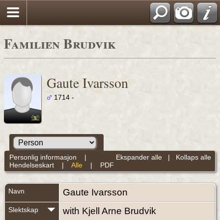
Familien Brudvik
Gaute Ivarsson
1714 -
Personlig informasjon
|
Ekspander alle
|
Kollaps alle
Hendelseskart
|
Alle
|
PDF
Navn
Gaute
Ivarsson
Slektskap
with Kjell Arne Brudvik