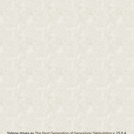
Sidene drives av
The Next Generation of Genealogy Sitebuilding
v. 15.0.4,