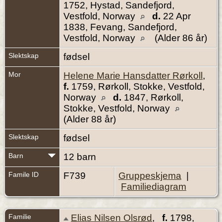
1752, Hystad, Sandefjord,
Vestfold, Norway
d.
22 Apr
1838, Fevang, Sandefjord,
Vestfold, Norway
(Alder 86 år)
Slektskap
fødsel
Mor
Helene Marie Hansdatter Rørkoll
,
f.
1759, Rørkoll, Stokke, Vestfold,
Norway
d.
1847, Rørkoll,
Stokke, Vestfold, Norway
(Alder 88 år)
Slektskap
fødsel
Barn
12 barn
Famile ID
F739
Gruppeskjema
|
Familiediagram
Familie
Elias Nilsen Olsrød
,
f.
1798,