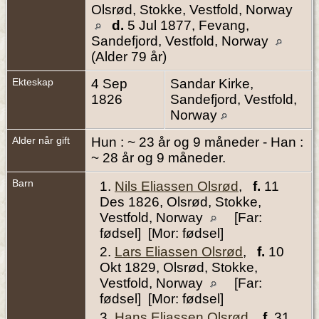
Olsrød, Stokke, Vestfold, Norway
d.
5 Jul 1877, Fevang,
Sandefjord, Vestfold, Norway
(Alder 79 år)
Ekteskap
4 Sep
Sandar Kirke,
1826
Sandefjord, Vestfold,
Norway
Alder når gift
Hun : ~ 23 år og 9 måneder - Han :
~ 28 år og 9 måneder.
Barn
1.
Nils Eliassen Olsrød
,
f.
11
Des 1826, Olsrød, Stokke,
Vestfold, Norway
[Far:
fødsel] [Mor: fødsel]
2.
Lars Eliassen Olsrød
,
f.
10
Okt 1829, Olsrød, Stokke,
Vestfold, Norway
[Far:
fødsel] [Mor: fødsel]
3.
Hans Eliassen Olsrød
,
f.
31