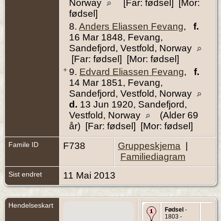
Norway
[Far: fødsel] [Mor:
fødsel]
8.
Anders Eliassen Fevang
,
f.
16 Mar 1848, Fevang,
Sandefjord, Vestfold, Norway
[Far: fødsel] [Mor: fødsel]
+
9.
Edvard Eliassen Fevang
,
f.
14 Mar 1851, Fevang,
Sandefjord, Vestfold, Norway
d.
13 Jun 1920, Sandefjord,
Vestfold, Norway
(Alder 69
år) [Far: fødsel] [Mor: fødsel]
Famile ID
F738
Gruppeskjema
|
Familiediagram
Sist endret
11 Mai 2013
Hendelseskart
Fødsel
-
1803 -