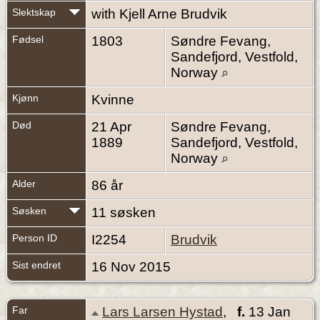
Slektskap
with Kjell Arne Brudvik
Fødsel
1803
Søndre Fevang,
Sandefjord, Vestfold,
Norway
Kjønn
Kvinne
Død
21 Apr
Søndre Fevang,
1889
Sandefjord, Vestfold,
Norway
Alder
86 år
Søsken
11 søsken
Person ID
I2254
Brudvik
Sist endret
16 Nov 2015
Far
Lars Larsen Hystad
,
f.
13 Jan