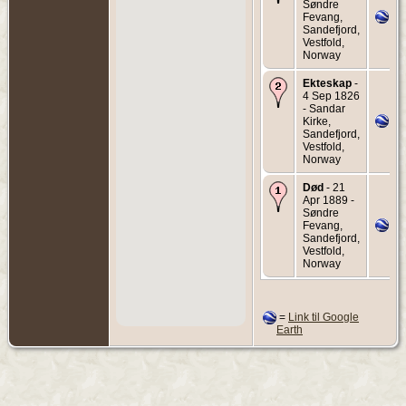
Søndre
Fevang,
Sandefjord,
Vestfold,
Norway
Ekteskap
-
4 Sep 1826
- Sandar
Kirke,
Sandefjord,
Vestfold,
Norway
Død
- 21
Apr 1889 -
Søndre
Fevang,
Sandefjord,
Vestfold,
Norway
=
Link til Google
Earth