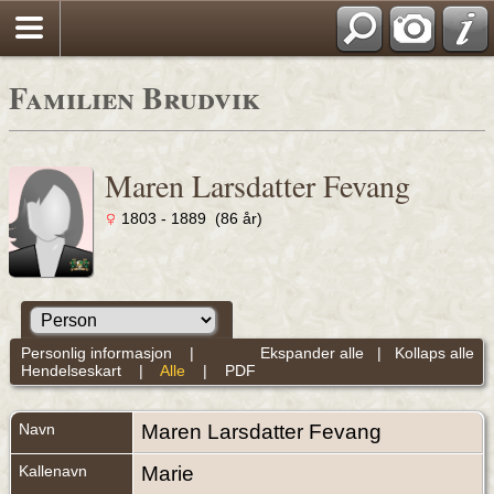
Familien Brudvik
Maren Larsdatter Fevang
1803 - 1889 (86 år)
Personlig informasjon
|
Ekspander alle
|
Kollaps alle
Hendelseskart
|
Alle
|
PDF
Navn
Maren Larsdatter
Fevang
Kallenavn
Marie