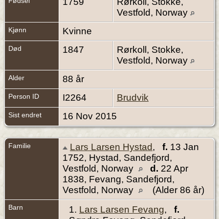
Fødsel
1759
Rørkoll, Stokke,
Vestfold, Norway
Kjønn
Kvinne
Død
1847
Rørkoll, Stokke,
Vestfold, Norway
Alder
88 år
Person ID
I2264
Brudvik
Sist endret
16 Nov 2015
Familie
Lars Larsen Hystad
,
f.
13 Jan
1752, Hystad, Sandefjord,
Vestfold, Norway
d.
22 Apr
1838, Fevang, Sandefjord,
Vestfold, Norway
(Alder 86 år)
Barn
1.
Lars Larsen Fevang
,
f.