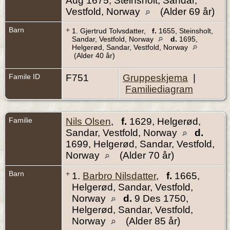
Aug 1675, Steinsholt, Sandar,
Vestfold, Norway
(Alder 69 år)
Barn
+
1.
Gjertrud Tolvsdatter
,
f.
1655, Steinsholt,
Sandar, Vestfold, Norway
d.
1695,
Helgerød, Sandar, Vestfold, Norway
(Alder 40 år)
Famile ID
F751
Gruppeskjema
|
Familiediagram
Familie
Nils Olsen
,
f.
1629, Helgerød,
Sandar, Vestfold, Norway
d.
1699, Helgerød, Sandar, Vestfold,
Norway
(Alder 70 år)
Barn
+
1.
Barbro Nilsdatter
,
f.
1665,
Helgerød, Sandar, Vestfold,
Norway
d.
9 Des 1750,
Helgerød, Sandar, Vestfold,
Norway
(Alder 85 år)