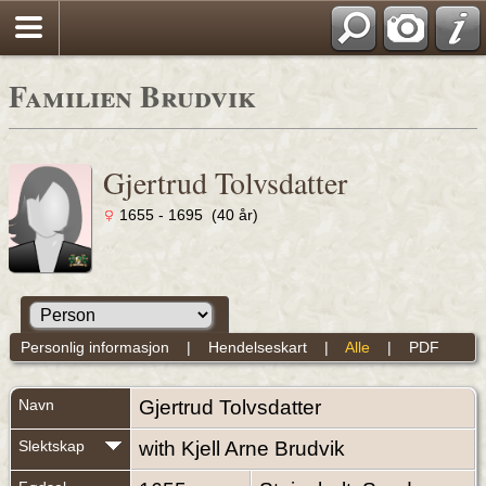
Familien Brudvik
Gjertrud Tolvsdatter
1655 - 1695 (40 år)
Personlig informasjon
|
Hendelseskart
|
Alle
|
PDF
Navn
Gjertrud
Tolvsdatter
Slektskap
with Kjell Arne Brudvik