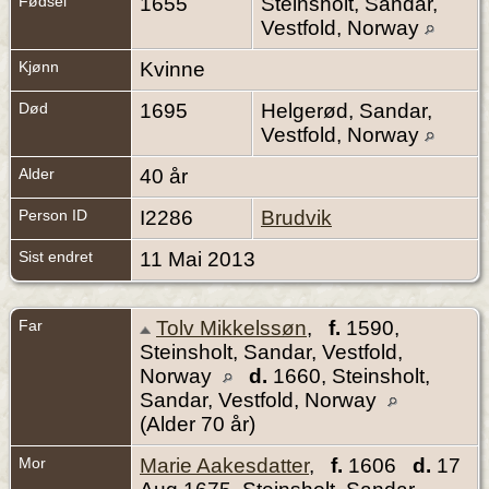
Fødsel
1655
Steinsholt, Sandar,
Vestfold, Norway
Kjønn
Kvinne
Død
1695
Helgerød, Sandar,
Vestfold, Norway
Alder
40 år
Person ID
I2286
Brudvik
Sist endret
11 Mai 2013
Far
Tolv Mikkelssøn
,
f.
1590,
Steinsholt, Sandar, Vestfold,
Norway
d.
1660, Steinsholt,
Sandar, Vestfold, Norway
(Alder 70 år)
Mor
Marie Aakesdatter
,
f.
1606
d.
17