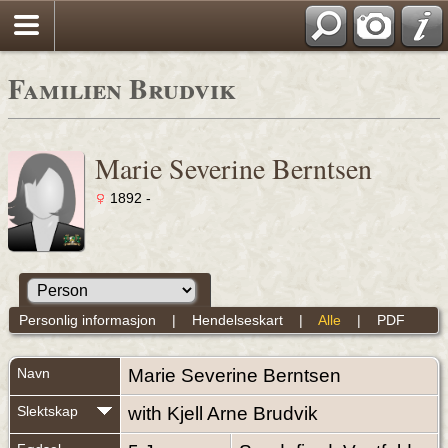
Familien Brudvik
Marie Severine Berntsen
1892 -
Personlig informasjon
|
Hendelseskart
|
Alle
|
PDF
Navn
Marie Severine
Berntsen
Slektskap
with Kjell Arne Brudvik