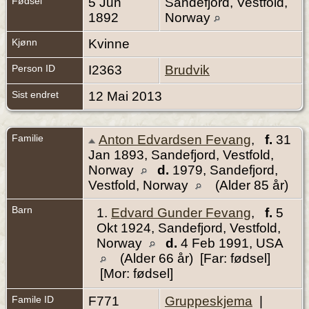
Fødsel
5 Jun
Sandefjord, Vestfold,
1892
Norway
Kjønn
Kvinne
Person ID
I2363
Brudvik
Sist endret
12 Mai 2013
Familie
Anton Edvardsen Fevang
,
f.
31
Jan 1893, Sandefjord, Vestfold,
Norway
d.
1979, Sandefjord,
Vestfold, Norway
(Alder 85 år)
Barn
1.
Edvard Gunder Fevang
,
f.
5
Okt 1924, Sandefjord, Vestfold,
Norway
d.
4 Feb 1991, USA
(Alder 66 år) [Far: fødsel]
[Mor: fødsel]
Famile ID
F771
Gruppeskjema
|