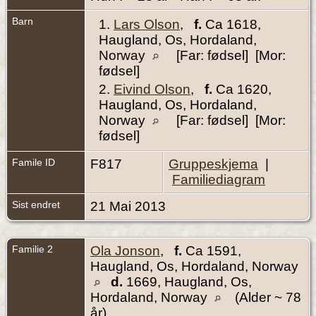
Barn
1.
Lars Olson
,
f.
Ca 1618,
Haugland, Os, Hordaland,
Norway
[Far: fødsel] [Mor:
fødsel]
2.
Eivind Olson
,
f.
Ca 1620,
Haugland, Os, Hordaland,
Norway
[Far: fødsel] [Mor:
fødsel]
Famile ID
F817
Gruppeskjema
|
Familiediagram
Sist endret
21 Mai 2013
Familie 2
Ola Jonson
,
f.
Ca 1591,
Haugland, Os, Hordaland, Norway
d.
1669, Haugland, Os,
Hordaland, Norway
(Alder ~ 78
år)