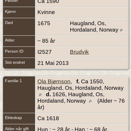
Fødsel
Ca 1590
Kjønn
Kvinne
Død
1675
Haugland, Os,
Hordaland, Norway
Alder
~ 85 år
Person ID
I2527
Brudvik
Sist endret
21 Mai 2013
Familie 1
Ola Bjørnson
,
f.
Ca 1550,
Haugland, Os, Hordaland, Norway
d.
1626, Haugland, Os,
Hordaland, Norway
(Alder ~ 76
år)
Ekteskap
Ca 1618
Alder når gift
Hun : ~ 28 år - Han : ~ 68 år.