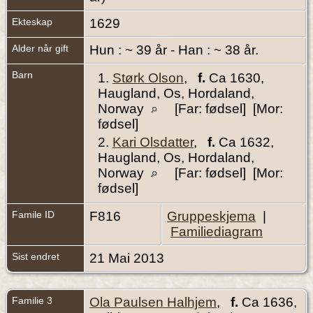
Ekteskap
1629
Alder når gift
Hun : ~ 39 år - Han : ~ 38 år.
Barn
1.
Størk Olson
,
f.
Ca 1630,
Haugland, Os, Hordaland,
Norway
[Far: fødsel] [Mor:
fødsel]
2.
Kari Olsdatter
,
f.
Ca 1632,
Haugland, Os, Hordaland,
Norway
[Far: fødsel] [Mor:
fødsel]
Famile ID
F816
Gruppeskjema
|
Familiediagram
Sist endret
21 Mai 2013
Familie 3
Ola Paulsen Halhjem
,
f.
Ca 1636,