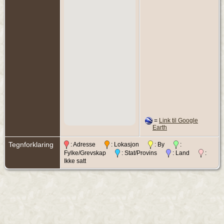
=
Link til Google
Earth
Tegnforklaring
: Adresse
: Lokasjon
: By
:
Fylke/Grevskap
: Stat/Provins
: Land
:
Ikke satt