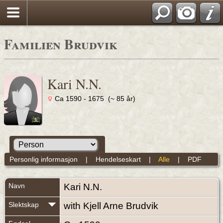
Familien Brudvik
Kari N.N.
Ca 1590 - 1675 (~ 85 år)
Personlig informasjon
|
Hendelseskart
|
Alle
|
PDF
Navn
Kari
N.N.
Slektskap
with Kjell Arne Brudvik