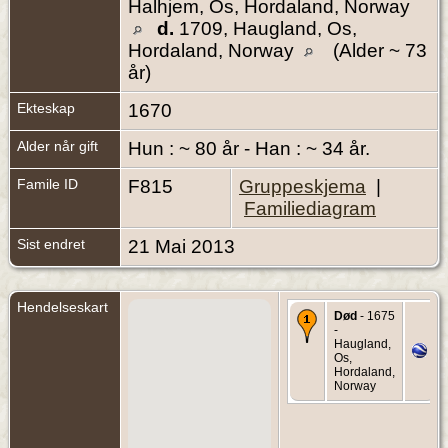
Halhjem, Os, Hordaland, Norway
d.
1709, Haugland, Os,
Hordaland, Norway
(Alder ~ 73
år)
Ekteskap
1670
Alder når gift
Hun : ~ 80 år - Han : ~ 34 år.
Famile ID
F815
Gruppeskjema
|
Familiediagram
Sist endret
21 Mai 2013
Hendelseskart
Død
- 1675
-
Haugland,
Os,
Hordaland,
Norway