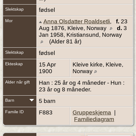
Slektskap
fødsel
Mor
Anna Olsdatter Roaldsetli
,
f.
23
Aug 1876, Kleive, Norway
d.
3
Jan 1958, Kristiansund, Norway
(Alder 81 år)
Slektskap
fødsel
Ekteskap
15 Apr
Kleive kirke, Kleive,
1900
Norway
Alder når gift
Han : 25 år og 4 måneder - Hun :
23 år og 8 måneder.
Barn
5 barn
Famile ID
F883
Gruppeskjema
|
Familiediagram