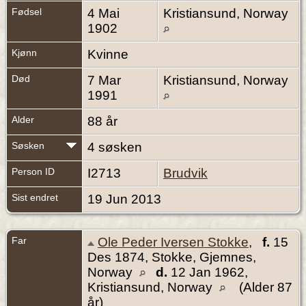
Fødsel
4 Mai
Kristiansund, Norway
1902
Kjønn
Kvinne
Død
7 Mar
Kristiansund, Norway
1991
Alder
88 år
Søsken
4 søsken
Person ID
I2713
Brudvik
Sist endret
19 Jun 2013
Far
Ole Peder Iversen Stokke
,
f.
15
Des 1874, Stokke, Gjemnes,
Norway
d.
12 Jan 1962,
Kristiansund, Norway
(Alder 87
år)