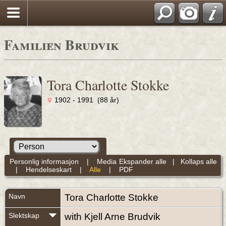
Familien Brudvik
Tora Charlotte Stokke
1902 - 1991 (88 år)
Personlig informasjon
|
Media
Ekspander alle
|
Kollaps alle
|
Hendelseskart
|
Alle
|
PDF
Navn
Tora Charlotte
Stokke
Slektskap
with Kjell Arne Brudvik