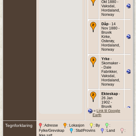
Okt 1880 -
Vaksdal,
Hordaland,
Norway
Dåp
- 14
Nov 1880 -
Bruvik
Kirke,
Osterøy,
Hordaland,
Norway
Yrke
-
Skomaker -
- Dale
Fabrikker,
Vaksdal,
Hordaland,
Norway
Ekteskap
-
26 Jan
1902 -
Bruvik
=
Link til Google
Kirke,
Earth
Osterøy,
Hordaland,
Norway
Tegnforklaring
: Adresse
: Lokasjon
: By
:
Fylke/Grevskap
: Stat/Provins
: Land
:
Død
- 30
Ikke satt