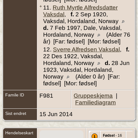
+
11.
Ruth Myrtle Alfredsdatter
Vaksdal
,
f.
2 Sep 1920,
Vaksdal, Hordaland, Norway
d.
7 Feb 1997, Dale, Vaksdal,
Hordaland, Norway
(Alder 76
år) [Far: fødsel] [Mor: fødsel]
12.
Sverre Alfredsen Vaksdal
,
f.
22 Des 1922, Vaksdal,
Hordaland, Norway
d.
28 Jun
1923, Vaksdal, Hordaland,
Norway
(Alder 0 år) [Far:
fødsel] [Mor: fødsel]
Famile ID
F981
Gruppeskjema
|
Familiediagram
Sist endret
15 Jun 2014
Hendelseskart
Fødsel
- 16