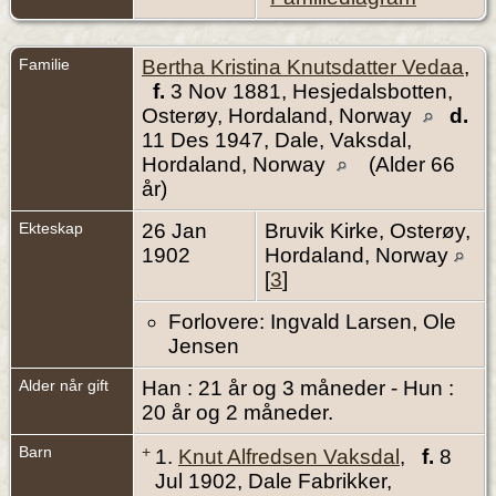
Familie
Bertha Kristina Knutsdatter Vedaa
,
f.
3 Nov 1881, Hesjedalsbotten,
Osterøy, Hordaland, Norway
d.
11 Des 1947, Dale, Vaksdal,
Hordaland, Norway
(Alder 66
år)
Ekteskap
26 Jan
Bruvik Kirke, Osterøy,
1902
Hordaland, Norway
[
3
]
Forlovere: Ingvald Larsen, Ole
Jensen
Alder når gift
Han : 21 år og 3 måneder - Hun :
20 år og 2 måneder.
Barn
+
1.
Knut Alfredsen Vaksdal
,
f.
8
Jul 1902, Dale Fabrikker,