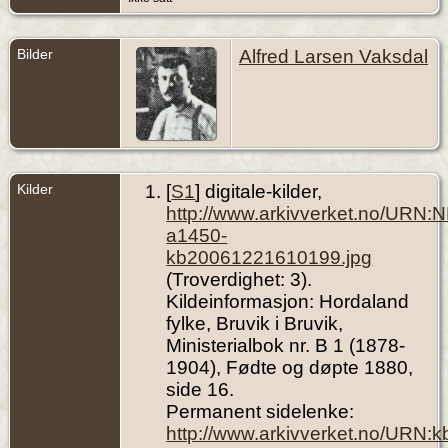
Jun 1941 -
Dale,
Vaksdal,
Hordaland,
Bilder
Alfred Larsen Vaksdal
Norway
Begravelse
- 5 Jul 1941
- Dale,
Vaksdal,
Hordaland,
Norway
Kilder
[
S1
] digitale-kilder,
http://www.arkivverket.no/URN:
a1450-
kb20061221610199.jpg
(Troverdighet: 3).
Kildeinformasjon: Hordaland
fylke, Bruvik i Bruvik,
Ministerialbok nr. B 1 (1878-
1904), Fødte og døpte 1880,
side 16.
Permanent sidelenke:
http://www.arkivverket.no/URN: