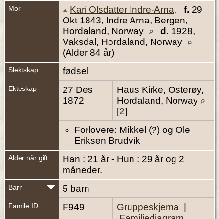
Mor
Kari Olsdatter Indre-Arna
,
f.
29
Okt 1843, Indre Arna, Bergen,
Hordaland, Norway
d.
1928,
Vaksdal, Hordaland, Norway
(Alder 84 år)
Slektskap
fødsel
Ekteskap
27 Des
Haus Kirke, Osterøy,
1872
Hordaland, Norway
[
2
]
Forlovere: Mikkel (?) og Ole
Eriksen Brudvik
Alder når gift
Han : 21 år - Hun : 29 år og 2
måneder.
Barn
5 barn
Famile ID
F949
Gruppeskjema
|
Familiediagram