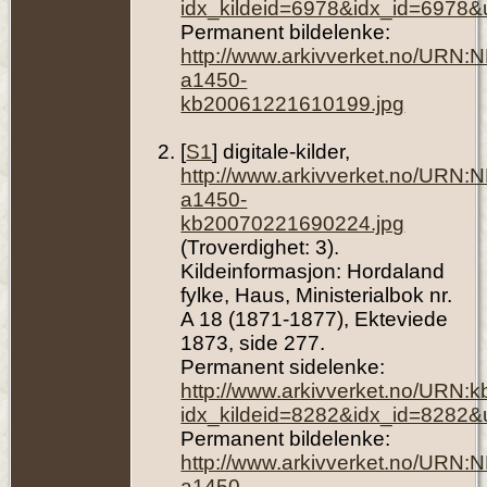
idx_kildeid=6978&idx_id=6978&
Permanent bildelenke:
http://www.arkivverket.no/URN:
a1450-
kb20061221610199.jpg
[
S1
] digitale-kilder,
http://www.arkivverket.no/URN:
a1450-
kb20070221690224.jpg
(Troverdighet: 3).
Kildeinformasjon: Hordaland
fylke, Haus, Ministerialbok nr.
A 18 (1871-1877), Ekteviede
1873, side 277.
Permanent sidelenke:
http://www.arkivverket.no/URN:
idx_kildeid=8282&idx_id=8282&
Permanent bildelenke:
http://www.arkivverket.no/URN:
a1450-