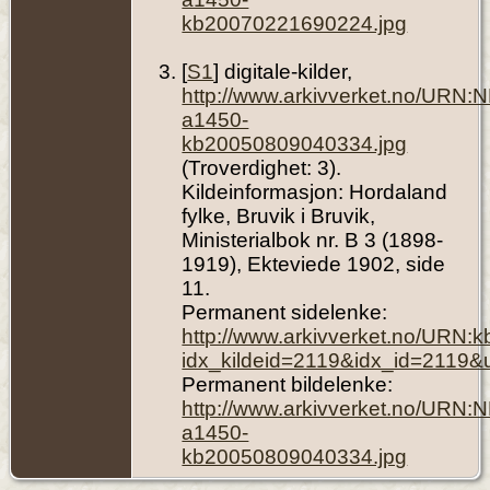
kb20070221690224.jpg
[
S1
] digitale-kilder,
http://www.arkivverket.no/URN:
a1450-
kb20050809040334.jpg
(Troverdighet: 3).
Kildeinformasjon: Hordaland
fylke, Bruvik i Bruvik,
Ministerialbok nr. B 3 (1898-
1919), Ekteviede 1902, side
11.
Permanent sidelenke:
http://www.arkivverket.no/URN:
idx_kildeid=2119&idx_id=2119&
Permanent bildelenke:
http://www.arkivverket.no/URN:
a1450-
kb20050809040334.jpg