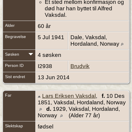
Et sted mellom konfirmasjon og
død har han byttet til Alfred
Vaksdal.
Alder
60 år
Begravelse
5 Jul 1941
Dale, Vaksdal,
Hordaland, Norway
Søsken
4 søsken
Person ID
I2938
Brudvik
Sist endret
13 Jun 2014
Far
Lars Eriksen Vaksdal
,
f.
10 Des
1851, Vaksdal, Hordaland, Norway
d.
1929, Vaksdal, Hordaland,
Norway
(Alder 77 år)
Slektskap
fødsel