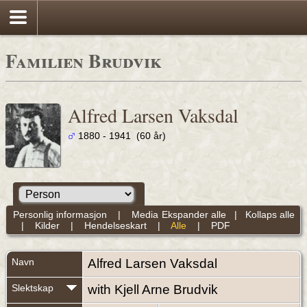
Familien Brudvik
Alfred Larsen Vaksdal
1880 - 1941 (60 år)
Personlig informasjon
|
Media
Ekspander alle
|
Kollaps alle
|
Kilder
|
Hendelseskart
|
Alle
|
PDF
Navn
Alfred Larsen
Vaksdal
Slektskap
with Kjell Arne Brudvik