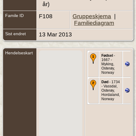
år)
Famile ID
F108
Gruppeskjema
|
Familiediagram
Sist endret
13 Mar 2013
Hendelseskart
Fødsel
-
1667 -
Myking,
Osterøy,
Norway
Død
- 1734
- Vassdal,
Osterøy,
Hordaland,
Norway