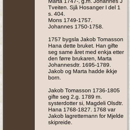
Marta 1747-, g.m. Johannes J
Tveiten. Sjå Hosanger I del 1
s. 404.
Mons 1749-1757.
Johannes 1750-1758.
1757 bygsla Jakob Tomasson
Hana dette bruket. Han gifte
seg same året med enkja etter
den førre brukaren, Marta
Johannesdtr. 1695-1789.
Jakob og Marta hadde ikkje
born.
Jakob Tomasson 1736-1805
gifte seg 2.g. 1789 m.
systerdotter si, Magdeli Olsdtr.
Hana 1768-1827. 1768 var
Jakob lagrettemann for Mjelde
skipreide.