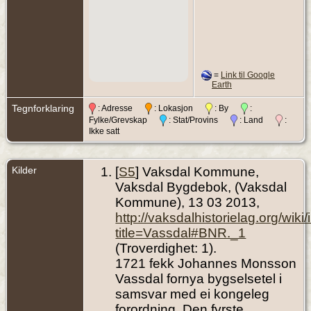
=
Link til Google
Earth
Tegnforklaring
: Adresse
: Lokasjon
: By
:
Fylke/Grevskap
: Stat/Provins
: Land
:
Ikke satt
Kilder
[
S5
] Vaksdal Kommune,
Vaksdal Bygdebok, (Vaksdal
Kommune), 13 03 2013,
http://vaksdalhistorielag.org/wik
title=Vassdal#BNR._1
(Troverdighet: 1).
1721 fekk Johannes Monsson
Vassdal fornya bygselsetel i
samsvar med ei kongeleg
forordning. Den fyrste