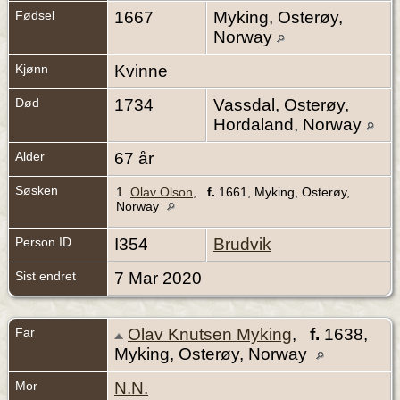
Fødsel
1667
Myking, Osterøy,
Norway
Kjønn
Kvinne
Død
1734
Vassdal, Osterøy,
Hordaland, Norway
Alder
67 år
Søsken
1.
Olav Olson
,
f.
1661, Myking, Osterøy,
Norway
Person ID
I354
Brudvik
Sist endret
7 Mar 2020
Far
Olav Knutsen Myking
,
f.
1638,
Myking, Osterøy, Norway
Mor
N.N.