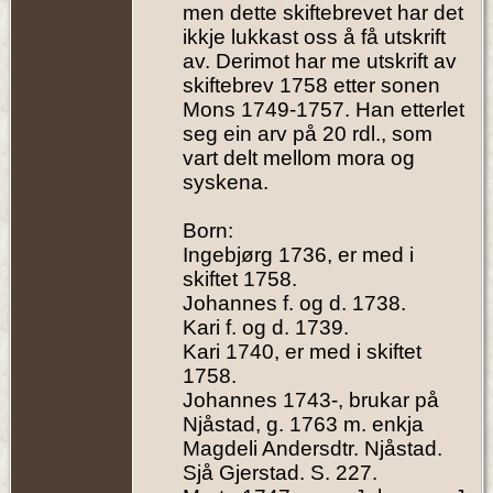
men dette skiftebrevet har det
ikkje lukkast oss å få utskrift
av. Derimot har me utskrift av
skiftebrev 1758 etter sonen
Mons 1749-1757. Han etterlet
seg ein arv på 20 rdl., som
vart delt mellom mora og
syskena.
Born:
Ingebjørg 1736, er med i
skiftet 1758.
Johannes f. og d. 1738.
Kari f. og d. 1739.
Kari 1740, er med i skiftet
1758.
Johannes 1743-, brukar på
Njåstad, g. 1763 m. enkja
Magdeli Andersdtr. Njåstad.
Sjå Gjerstad. S. 227.