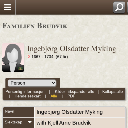
Familien Brudvik
Ingebjørg Olsdatter Myking
1667 - 1734 (67 år)
Personlig informasjon
|
Kilder
Ekspander alle
|
Kollaps alle
|
Hendelseskart
|
Alle
|
PDF
Navn
Ingebjørg Olsdatter
Myking
Slektskap
with Kjell Arne Brudvik