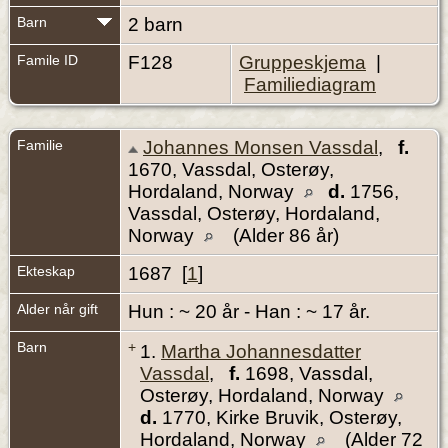
Barn
2 barn
Famile ID
F128
Gruppeskjema
|
Familiediagram
Familie
Johannes Monsen Vassdal
,
f.
1670, Vassdal, Osterøy,
Hordaland, Norway
d.
1756,
Vassdal, Osterøy, Hordaland,
Norway
(Alder 86 år)
Ekteskap
1687 [
1
]
Alder når gift
Hun : ~ 20 år - Han : ~ 17 år.
Barn
+
1.
Martha Johannesdatter
Vassdal
,
f.
1698, Vassdal,
Osterøy, Hordaland, Norway
d.
1770, Kirke Bruvik, Osterøy,
Hordaland, Norway
(Alder 72