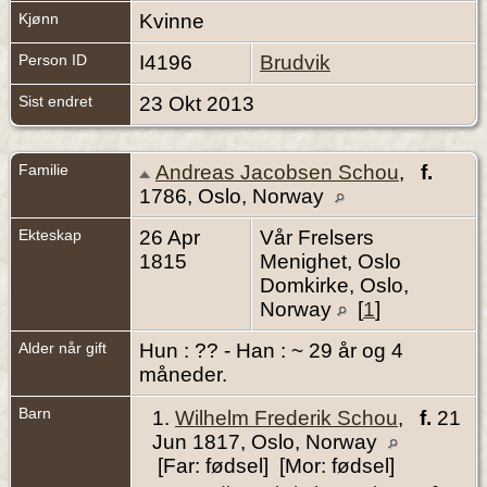
Kjønn
Kvinne
Person ID
I4196
Brudvik
Sist endret
23 Okt 2013
Familie
Andreas Jacobsen Schou
,
f.
1786, Oslo, Norway
Ekteskap
26 Apr
Vår Frelsers
1815
Menighet, Oslo
Domkirke, Oslo,
Norway
[
1
]
Alder når gift
Hun : ?? - Han : ~ 29 år og 4
måneder.
Barn
1.
Wilhelm Frederik Schou
,
f.
21
Jun 1817, Oslo, Norway
[Far: fødsel] [Mor: fødsel]