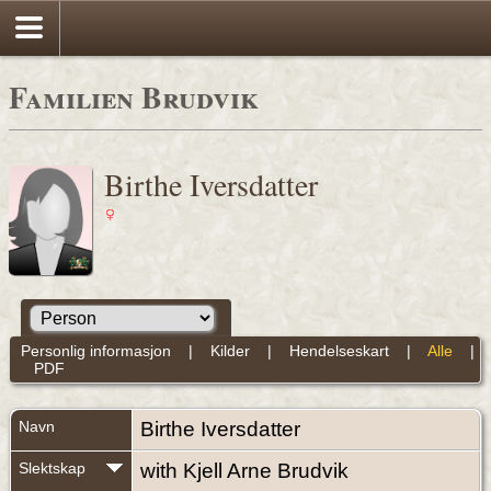
Familien Brudvik
Birthe Iversdatter
Personlig informasjon
|
Kilder
|
Hendelseskart
|
Alle
|
PDF
Navn
Birthe
Iversdatter
Slektskap
with Kjell Arne Brudvik