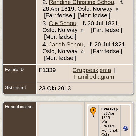
2.
Randine Christine Schou
,
f.
28 Apr 1819, Oslo, Norway
[Far: fødsel] [Mor: fødsel]
+
3.
Ole Schou
,
f.
20 Jul 1821,
Oslo, Norway
[Far: fødsel]
[Mor: fødsel]
4.
Jacob Schou
,
f.
20 Jul 1821,
Oslo, Norway
[Far: fødsel]
[Mor: fødsel]
Famile ID
F1339
Gruppeskjema
|
Familiediagram
Sist endret
23 Okt 2013
Hendelseskart
Ekteskap
- 26 Apr
1815 -
Vår
Frelsers
Menighet,
Oslo