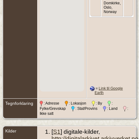
Domkirke,
Oslo,
Norway
=
Link til Google
Earth
Tegnforklaring
: Adresse
: Lokasjon
: By
:
Fylke/Grevskap
: Stat/Provins
: Land
:
Ikke satt
Kilder
[
S1
] digitale-kilder,
http://digitalarkivet.arkivverke