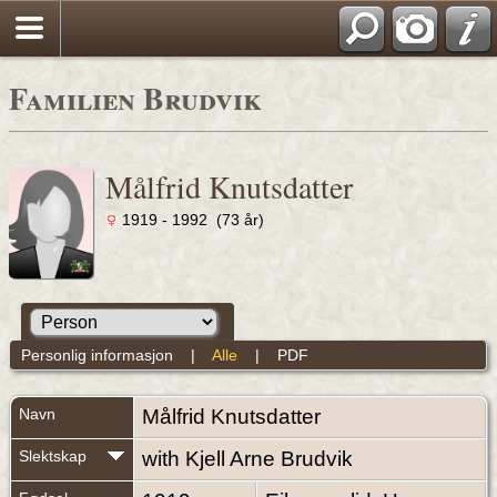
Familien Brudvik
Målfrid Knutsdatter
1919 - 1992 (73 år)
Personlig informasjon
|
Alle
|
PDF
Navn
Målfrid
Knutsdatter
Slektskap
with Kjell Arne Brudvik