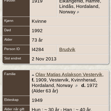
Fødsel
1919
Eikangerlid, Hamre,
Lindås, Hordaland,
Norway
Kjønn
Kvinne
Død
1992
Alder
73 år
Person ID
I4284
Brudvik
Sist endret
2 Nov 2013
Familie
Olav Matias Aslakson Vestervik
,
f.
1909, Vestervik, Kvinnherad,
Hordaland, Norway
d.
1972
(Alder 63 år)
Ekteskap
1949
Alder når gift
Hun : ~ 30 år - Han : ~ 40 år.