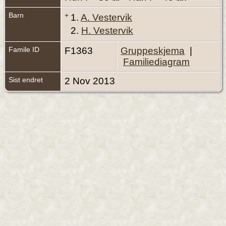
Barn
+
1.
A. Vestervik
2.
H. Vestervik
Famile ID
F1363
Gruppeskjema
|
Familiediagram
Sist endret
2 Nov 2013