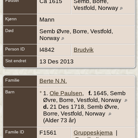
Fødsel
Ca 1615
Semb, Borre,
Vestfold, Norway
Kjønn
Mann
Død
Semb Øvre, Borre, Vestfold,
Norway
Person ID
I4842
Brudvik
Sist endret
13 Des 2013
Familie
Berte N.N.
Barn
+
1.
Ole Paulsen
,
f.
1645, Semb
Øvre, Borre, Vestfold, Norway
d.
21 Des 1718, Semb Øvre,
Borre, Vestfold, Norway
(Alder 73 år)
Famile ID
F1561
Gruppeskjema
|