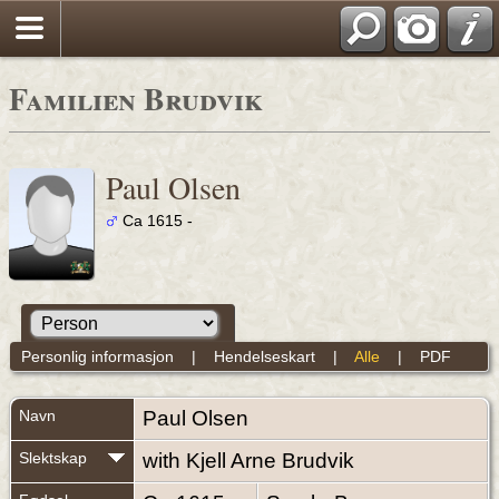
Familien Brudvik
Paul Olsen
Ca 1615 -
Personlig informasjon
|
Hendelseskart
|
Alle
|
PDF
Navn
Paul
Olsen
Slektskap
with Kjell Arne Brudvik