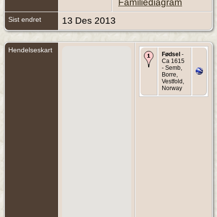
Familiediagram
Sist endret
13 Des 2013
Hendelseskart
Fødsel
-
Ca 1615
- Semb,
Borre,
Vestfold,
Norway