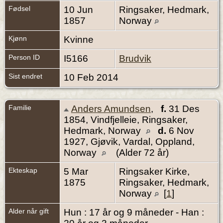
Fødsel
10 Jun
Ringsaker, Hedmark,
1857
Norway
Kjønn
Kvinne
Person ID
I5166
Brudvik
Sist endret
10 Feb 2014
Familie
Anders Amundsen
,
f.
31 Des
1854, Vindfjelleie, Ringsaker,
Hedmark, Norway
d.
6 Nov
1927, Gjøvik, Vardal, Oppland,
Norway
(Alder 72 år)
Ekteskap
5 Mar
Ringsaker Kirke,
1875
Ringsaker, Hedmark,
Norway
[
1
]
Alder når gift
Hun : 17 år og 9 måneder - Han :