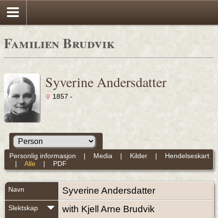
Familien Brudvik
Syverine Andersdatter
1857 -
Personlig informasjon
|
Media
|
Kilder
|
Hendelseskart
|
Alle
|
PDF
Navn
Syverine
Andersdatter
Slektskap
with Kjell Arne Brudvik