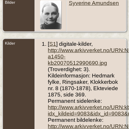
Bilder
Syverine Amundsen
Kilder
[
S1
] digitale-kilder,
http://www.arkivverket.no/URN:
a1450-
kb20070512990690.jpg
(Troverdighet: 3).
Kildeinformasjon: Hedmark
fylke, Ringsaker, Klokkerbok
nr. 8 (1870-1878), Ekteviede
1875, side 369.
Permanent sidelenke:
http://www.arkivverket.no/URN:
idx_kildeid=9083&idx_id=9083&
Permanent bildelenke:
http://www.arkivverket.no/URN: