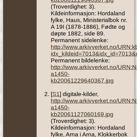
(Troverdighet: 3).
Kildeinformasjon: Hordaland
fylke, Haus, Ministerialbok nr.
A 19I (1878-1886), Fødte og
døpte 1882, side 89.
Permanent sidelenke:
http://www.arkivverket.no/URN:
idx_kildeid=7013&idx_id=7013&
Permanent bildelenke:
http://www.arkivverket.no/URN:
a1450-
kb20061229640367.jpg
[
S1
] digitale-kilder,
http://www.arkivverket.no/URN:
a1450-
kb20061127060169.jpg
(Troverdighet: 3).
Kildeinformasjon: Hordaland
fylke, Arna i Arna, Klokkerbok