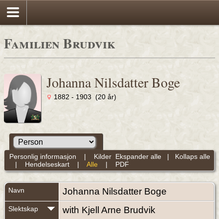
Familien Brudvik
Johanna Nilsdatter Boge
1882 - 1903 (20 år)
Personlig informasjon
|
Kilder
Ekspander alle
|
Kollaps alle
|
Hendelseskart
|
Alle
|
PDF
Navn
Johanna Nilsdatter
Boge
Slektskap
with Kjell Arne Brudvik