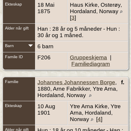
Ekteskap
18 Mai
Haus Kirke, Osterøy,
1875
Hordaland, Norway
[
3
]
Alder når gift
Han : 28 år og 5 måneder - Hun :
30 år og 1 måned.
Barn
6 barn
Famile ID
F206
Gruppeskjema
|
Familiediagram
Familie
Johannes Johannessen Borge
,
f.
1880, Arne Fabrikker, Ytre Arna,
Hordaland, Norway
Ekteskap
10 Aug
Ytre Arna Kirke, Ytre
1901
Arna, Hordaland,
Norway
[
4
]
Alder når gift
Hun : 18 år og 10 måneder - Han :