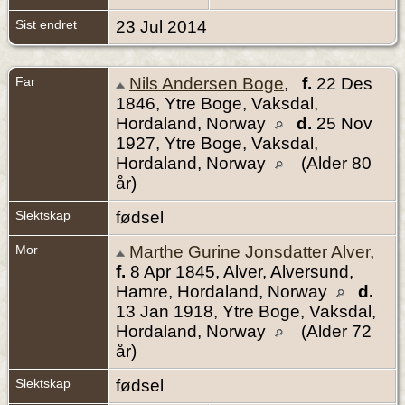
Sist endret
23 Jul 2014
Far
Nils Andersen Boge
,
f.
22 Des
1846, Ytre Boge, Vaksdal,
Hordaland, Norway
d.
25 Nov
1927, Ytre Boge, Vaksdal,
Hordaland, Norway
(Alder 80
år)
Slektskap
fødsel
Mor
Marthe Gurine Jonsdatter Alver
,
f.
8 Apr 1845, Alver, Alversund,
Hamre, Hordaland, Norway
d.
13 Jan 1918, Ytre Boge, Vaksdal,
Hordaland, Norway
(Alder 72
år)
Slektskap
fødsel