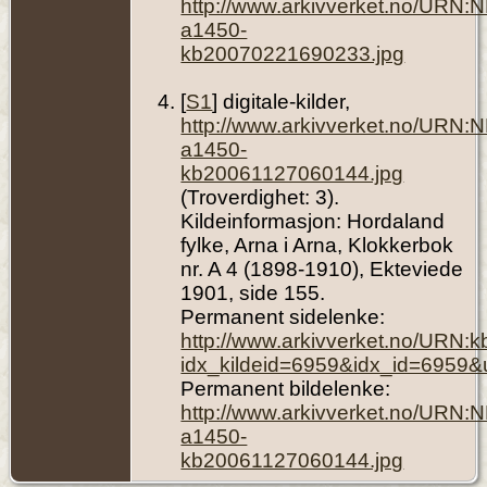
http://www.arkivverket.no/URN:
a1450-
kb20070221690233.jpg
[
S1
] digitale-kilder,
http://www.arkivverket.no/URN:
a1450-
kb20061127060144.jpg
(Troverdighet: 3).
Kildeinformasjon: Hordaland
fylke, Arna i Arna, Klokkerbok
nr. A 4 (1898-1910), Ekteviede
1901, side 155.
Permanent sidelenke:
http://www.arkivverket.no/URN:
idx_kildeid=6959&idx_id=6959&
Permanent bildelenke:
http://www.arkivverket.no/URN:
a1450-
kb20061127060144.jpg