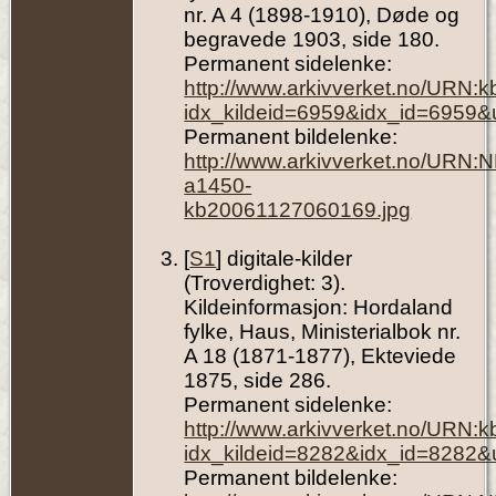
nr. A 4 (1898-1910), Døde og
begravede 1903, side 180.
Permanent sidelenke:
http://www.arkivverket.no/URN:
idx_kildeid=6959&idx_id=6959&
Permanent bildelenke:
http://www.arkivverket.no/URN:
a1450-
kb20061127060169.jpg
[
S1
] digitale-kilder
(Troverdighet: 3).
Kildeinformasjon: Hordaland
fylke, Haus, Ministerialbok nr.
A 18 (1871-1877), Ekteviede
1875, side 286.
Permanent sidelenke:
http://www.arkivverket.no/URN:
idx_kildeid=8282&idx_id=8282&
Permanent bildelenke: