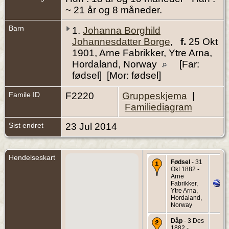
~ 21 år og 8 måneder.
Barn
1.
Johanna Borghild
Johannesdatter Borge
,
f.
25 Okt
1901, Arne Fabrikker, Ytre Arna,
Hordaland, Norway
[Far:
fødsel] [Mor: fødsel]
Famile ID
F2220
Gruppeskjema
|
Familiediagram
Sist endret
23 Jul 2014
Hendelseskart
Fødsel
- 31
Okt 1882 -
Arne
Fabrikker,
Ytre Arna,
Hordaland,
Norway
Dåp
- 3 Des
1882 -