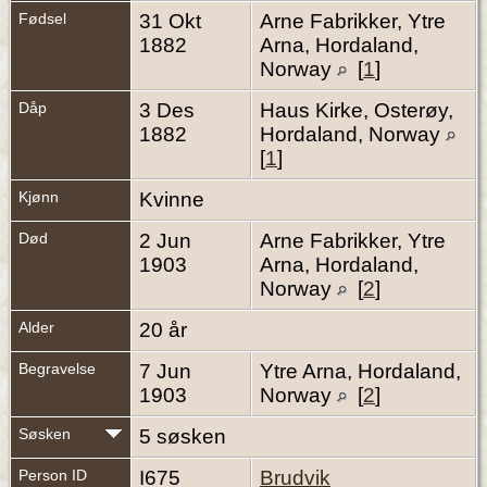
Fødsel
31 Okt
Arne Fabrikker, Ytre
1882
Arna, Hordaland,
Norway
[
1
]
Dåp
3 Des
Haus Kirke, Osterøy,
1882
Hordaland, Norway
[
1
]
Kjønn
Kvinne
Død
2 Jun
Arne Fabrikker, Ytre
1903
Arna, Hordaland,
Norway
[
2
]
Alder
20 år
Begravelse
7 Jun
Ytre Arna, Hordaland,
1903
Norway
[
2
]
Søsken
5 søsken
Person ID
I675
Brudvik