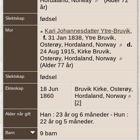
Hordaland, Norway
(Alder 72
år)
Slektskap
fødsel
Mor
Kari Johannesdatter Ytre-Bruvik
,
f.
31 Jan 1838, Ytre Bruvik,
Osterøy, Hordaland, Norway
d.
24 Aug 1915, Kirke Bruvik,
Osterøy, Hordaland, Norway
(Alder 77 år)
Slektskap
fødsel
Ekteskap
18 Jun
Bruvik Kirke, Osterøy,
1860
Hordaland, Norway
[
2
]
Alder når gift
Han : 23 år og 6 måneder - Hun :
22 år og 5 måneder.
Barn
9 barn