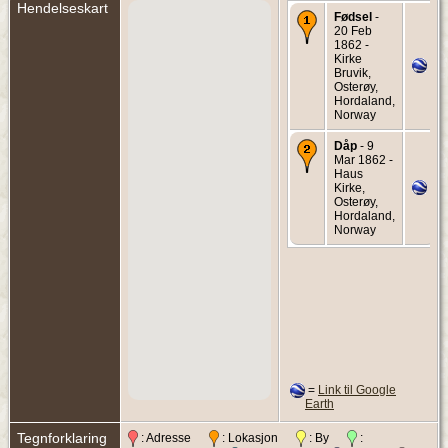
Hendelseskart
Fødsel
-
20 Feb
1862 -
Kirke
Bruvik,
Osterøy,
Hordaland,
Norway
Dåp
- 9
Mar 1862 -
Haus
Kirke,
Osterøy,
Hordaland,
Norway
=
Link til Google
Earth
Tegnforklaring
: Adresse
: Lokasjon
: By
: