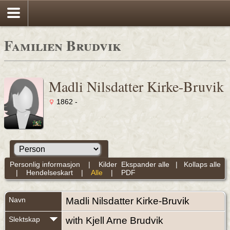
Familien Brudvik
Madli Nilsdatter Kirke-Bruvik
1862 -
Personlig informasjon
|
Kilder
Ekspander alle
|
Kollaps alle
|
Hendelseskart
|
Alle
|
PDF
Navn
Madli Nilsdatter
Kirke-Bruvik
Slektskap
with Kjell Arne Brudvik