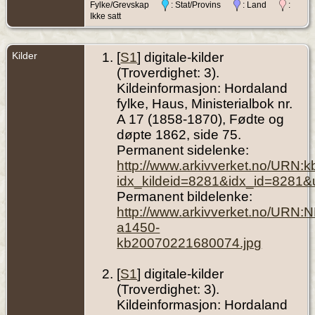
Fylke/Grevskap
: Stat/Provins
: Land
:
Ikke satt
Kilder
[
S1
] digitale-kilder
(Troverdighet: 3).
Kildeinformasjon: Hordaland
fylke, Haus, Ministerialbok nr.
A 17 (1858-1870), Fødte og
døpte 1862, side 75.
Permanent sidelenke:
http://www.arkivverket.no/URN:
idx_kildeid=8281&idx_id=8281&
Permanent bildelenke:
http://www.arkivverket.no/URN:
a1450-
kb20070221680074.jpg
[
S1
] digitale-kilder
(Troverdighet: 3).
Kildeinformasjon: Hordaland