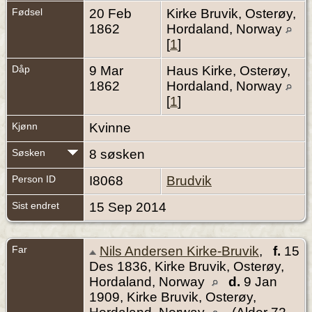
Fødsel
20 Feb
Kirke Bruvik, Osterøy,
1862
Hordaland, Norway
[
1
]
Dåp
9 Mar
Haus Kirke, Osterøy,
1862
Hordaland, Norway
[
1
]
Kjønn
Kvinne
Søsken
8 søsken
Person ID
I8068
Brudvik
Sist endret
15 Sep 2014
Far
Nils Andersen Kirke-Bruvik
,
f.
15
Des 1836, Kirke Bruvik, Osterøy,
Hordaland, Norway
d.
9 Jan
1909, Kirke Bruvik, Osterøy,