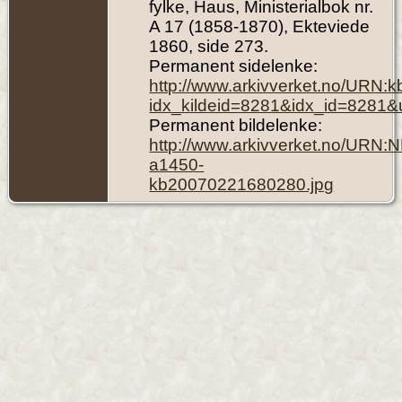
fylke, Haus, Ministerialbok nr.
A 17 (1858-1870), Ekteviede
1860, side 273.
Permanent sidelenke:
http://www.arkivverket.no/URN:
idx_kildeid=8281&idx_id=8281&
Permanent bildelenke:
http://www.arkivverket.no/URN:
a1450-
kb20070221680280.jpg