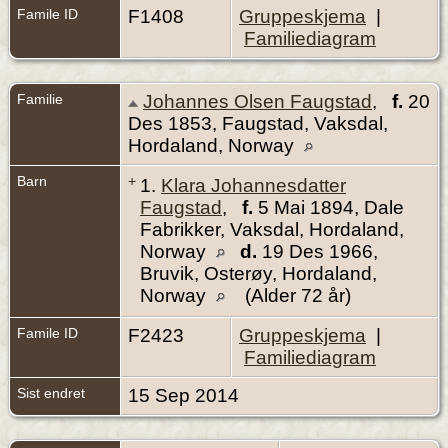
Famile ID
F1408
Gruppeskjema
|
Familiediagram
Familie
Johannes Olsen Faugstad
,
f.
20
Des 1853, Faugstad, Vaksdal,
Hordaland, Norway
Barn
+
1.
Klara Johannesdatter
Faugstad
,
f.
5 Mai 1894, Dale
Fabrikker, Vaksdal, Hordaland,
Norway
d.
19 Des 1966,
Bruvik, Osterøy, Hordaland,
Norway
(Alder 72 år)
Famile ID
F2423
Gruppeskjema
|
Familiediagram
Sist endret
15 Sep 2014