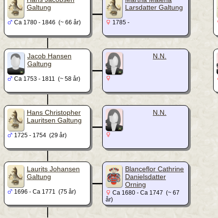
_
Galtung
Larsdatter Galtung
Ca 1780 - 1846 (~ 66 år)
1785 -
|
_
Jacob Hansen
N.N.
Galtung
Ca 1753 - 1811 (~ 58 år)
|
_
Hans Christopher
N.N.
Lauritsen Galtung
1725 - 1754 (29 år)
|
_
Laurits Johansen
Blanceflor Cathrine
Galtung
Danielsdatter
Orning
1696 - Ca 1771 (75 år)
Ca 1680 - Ca 1747 (~ 67
år)
|