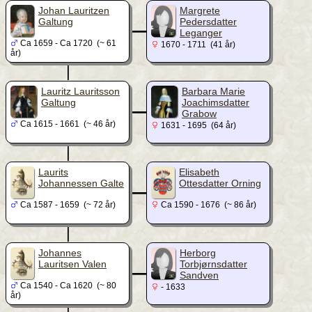
_
Johan Lauritzen
Margrete
Galtung
Pedersdatter
Leganger
Ca 1659 - Ca 1720 (~ 61
1670 - 1711 (41 år)
år)
|
_
Lauritz Lauritsson
Barbara Marie
Galtung
Joachimsdatter
Grabow
Ca 1615 - 1661 (~ 46 år)
1631 - 1695 (64 år)
|
_
Laurits
Elisabeth
Johannessen Galte
Ottesdatter Orning
Ca 1587 - 1659 (~ 72 år)
Ca 1590 - 1676 (~ 86 år)
|
_
Johannes
Herborg
Lauritsen Valen
Torbjørnsdatter
Sandven
Ca 1540 - Ca 1620 (~ 80
- 1633
år)