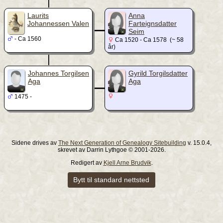
|
_
Laurits
Anna
Johannessen Valen
Farteignsdatter
Seim
- Ca 1560
Ca 1520 - Ca 1578 (~ 58
år)
|
_
Johannes Torgilsen
Gyrild Torgilsdatter
Aga
Aga
1475 -
Sidene drives av
The Next Generation of Genealogy Sitebuilding
v. 15.0.4,
skrevet av Darrin Lythgoe © 2001-2026.
Redigert av
Kjell Arne Brudvik
.
Bytt til standard nettsted