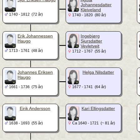
_
Johannesdatter
Kleiveland
1740 - 1812 (72 år)
1740 - 1820 (80 år)
|
_
Erik Johannessen
Ingebjørg
Haugo
Sjursdatter
Vevletveit
1713 - 1761 (48 år)
1712 - 1767 (55 år)
|
_
Johannes Eriksen
Helga Nilsdatter
Haugo
1661 - 1736 (75 år)
1677 - 1741 (64 år)
|
_
Eirik Andersson
Kari Ellingsdatter
1638 - 1693 (55 år)
Ca 1640 - 1721 (~ 81 år)
|