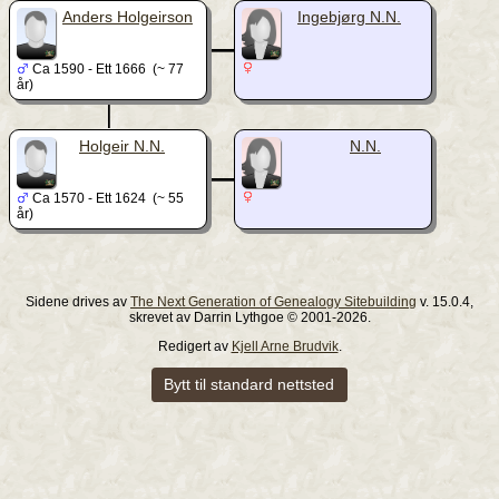
_
Anders Holgeirson
Ingebjørg N.N.
Ca 1590 - Ett 1666 (~ 77
år)
|
_
Holgeir N.N.
N.N.
Ca 1570 - Ett 1624 (~ 55
år)
Sidene drives av
The Next Generation of Genealogy Sitebuilding
v. 15.0.4,
skrevet av Darrin Lythgoe © 2001-2026.
Redigert av
Kjell Arne Brudvik
.
Bytt til standard nettsted