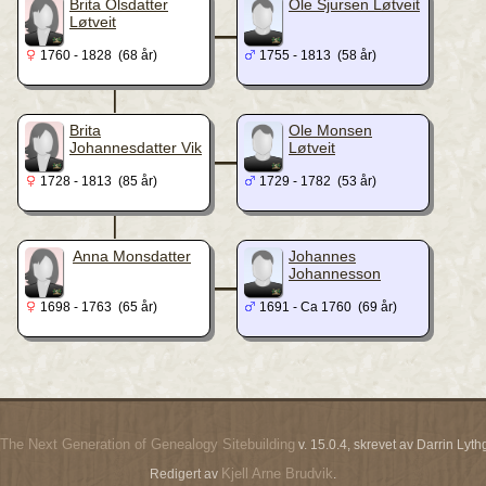
_
Brita Olsdatter
Ole Sjursen Løtveit
Løtveit
1760 - 1828 (68 år)
1755 - 1813 (58 år)
|
_
Brita
Ole Monsen
Johannesdatter Vik
Løtveit
1728 - 1813 (85 år)
1729 - 1782 (53 år)
|
_
Anna Monsdatter
Johannes
Johannesson
1698 - 1763 (65 år)
1691 - Ca 1760 (69 år)
The Next Generation of Genealogy Sitebuilding
v. 15.0.4, skrevet av Darrin Ly
Kjell Arne Brudvik
Redigert av
.