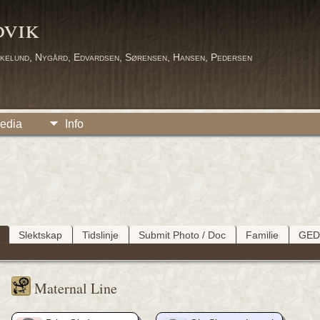
dvik
kelund, Nygård, Edvardsen, Sørensen, Hansen, Pedersen
edia
Info
Slektskap
Tidslinje
Submit Photo / Doc
Familie
GE
Maternal Line