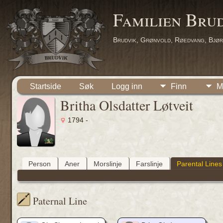
Familien Bru
Brudvik, Grønvold, Røedvang, Bjør
Startside
Søk
Logg inn
Finn
M
Britha Olsdatter Løtveit
1794 -
Person
Aner
Morslinje
Farslinje
Parental Lines
Paternal Line