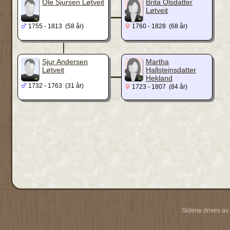
_
Ole Sjursen Løtveit
Brita Olsdatter
Løtveit
1755 - 1813 (58 år)
1760 - 1828 (68 år)
|
_
Sjur Andersen
Martha
Løtveit
Hallsteinsdatter
Hekland
1732 - 1763 (31 år)
1723 - 1807 (84 år)
Sidene drives av