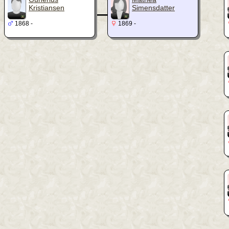
_
Kristiansen
Simensdatter
1868 -
1869 -