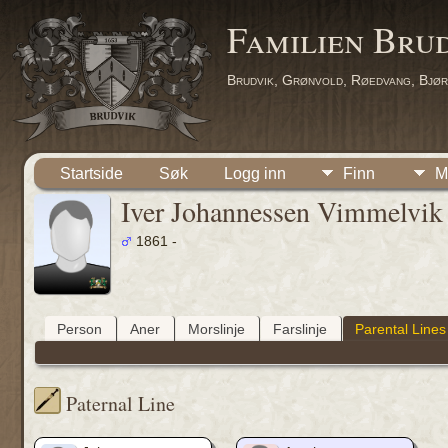
Familien Bru
Brudvik, Grønvold, Røedvang, Bjør
Startside
Søk
Logg inn
Finn
M
Iver Johannessen Vimmelvik
1861 -
Person
Aner
Morslinje
Farslinje
Parental Lines
Paternal Line