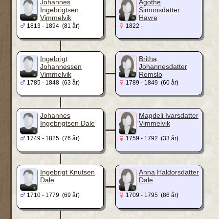
_
Johannes
Agothe
Ingebrigtsen
Simonsdatter
Vimmelvik
Havre
1813 - 1894 (81 år)
1822 -
|
_
Ingebrigt
Britha
Johannessen
Johannesdatter
Vimmelvik
Romslo
1785 - 1848 (63 år)
1789 - 1849 (60 år)
|
_
Johannes
Magdeli Ivarsdatter
Ingebrigtsen Dale
Vimmelvik
1749 - 1825 (76 år)
1759 - 1792 (33 år)
|
_
Ingebrigt Knutsen
Anna Haldorsdatter
Dale
Dale
1710 - 1779 (69 år)
1709 - 1795 (86 år)
|