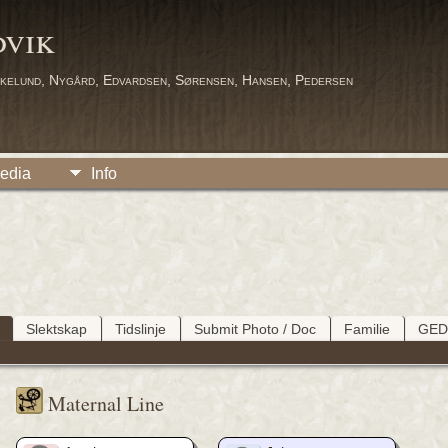
dvik
kelund, Nygård, Edvardsen, Sørensen, Hansen, Pedersen
edia
Info
Slektskap
Tidslinje
Submit Photo / Doc
Familie
GE
Maternal Line