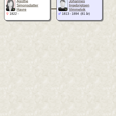
_
Agothe
Johannes
Simonsdatter
Ingebrigtsen
Havre
Vimmelvik
1822 -
1813 - 1894 (81 år)