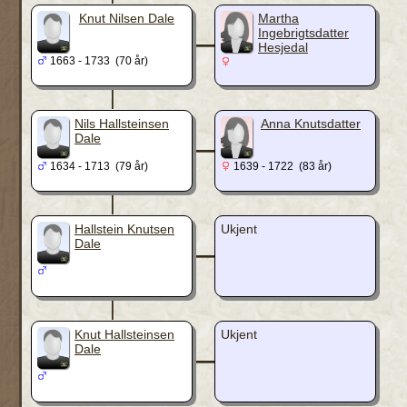
_
Knut Nilsen Dale
Martha
Ingebrigtsdatter
Hesjedal
1663 - 1733 (70 år)
|
_
Nils Hallsteinsen
Anna Knutsdatter
Dale
1634 - 1713 (79 år)
1639 - 1722 (83 år)
|
_
Hallstein Knutsen
Ukjent
Dale
|
_
Knut Hallsteinsen
Ukjent
Dale