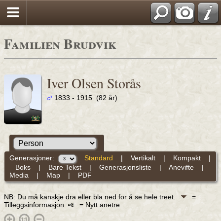
Familien Brudvik
Iver Olsen Storås
1833 - 1915 (82 år)
Generasjoner:
Standard
|
Vertikalt
|
Kompakt
|
Boks
|
Bare Tekst
|
Generasjonsliste
|
Anevifte
|
Media
|
Map
|
PDF
NB: Du må kanskje dra eller bla ned for å se hele treet.
=
Tilleggsinformasjon
= Nytt anetre