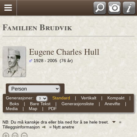
Familien Brudvik
Eugene Charles Hull
1928 - 2005 (76 år)
Generasjoner:
Standard
|
Vertikalt
|
Kompakt
|
Boks
|
Bare Tekst
|
Generasjonsliste
|
Anevifte
|
Media
|
Map
|
PDF
NB: Du må kanskje dra eller bla ned for å se hele treet.
=
Tilleggsinformasjon
= Nytt anetre