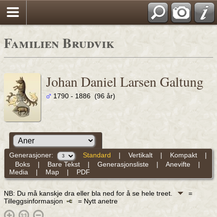
Familien Brudvik
Johan Daniel Larsen Galtung
1790 - 1886 (96 år)
Generasjoner:
Standard
|
Vertikalt
|
Kompakt
|
Boks
|
Bare Tekst
|
Generasjonsliste
|
Anevifte
|
Media
|
Map
|
PDF
NB: Du må kanskje dra eller bla ned for å se hele treet.
=
Tilleggsinformasjon
= Nytt anetre