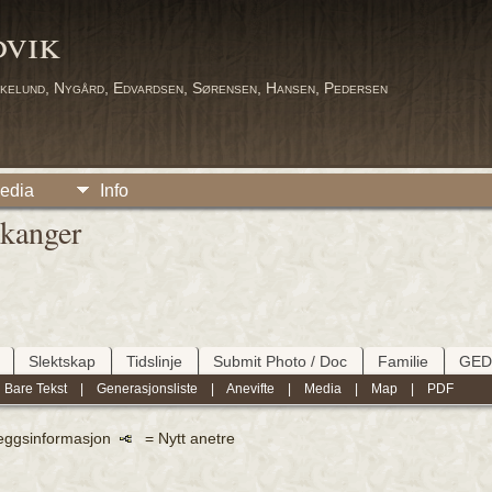
dvik
kelund, Nygård, Edvardsen, Sørensen, Hansen, Pedersen
edia
Info
lkanger
Slektskap
Tidslinje
Submit Photo / Doc
Familie
GE
|
Bare Tekst
|
Generasjonsliste
|
Anevifte
|
Media
|
Map
|
PDF
leggsinformasjon
= Nytt anetre