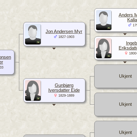
Anders 
Kall
17
Jon Andersen Myr
1827-1903
Ingeb
Eriksdatt
1800
onsen
er
33
Ukjent
Gunbjørg
Iversdatter Eide
1829-1889
Ukjent
Ukjent