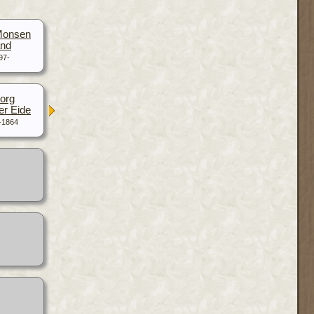
Monsen
and
97-
org
er Eide
-1864