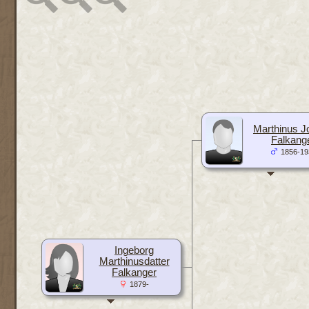
Marthinus J
Falkang
1856-19
Ingeborg
Marthinusdatter
Falkanger
1879-