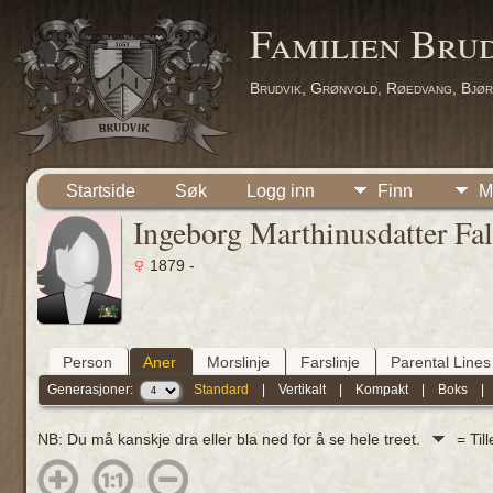
Familien Bru
Brudvik, Grønvold, Røedvang, Bjør
Startside
Søk
Logg inn
Finn
M
Ingeborg Marthinusdatter Fa
1879 -
Person
Aner
Morslinje
Farslinje
Parental Lines
Generasjoner:
Standard
|
Vertikalt
|
Kompakt
|
Boks
NB: Du må kanskje dra eller bla ned for å se hele treet.
= Til